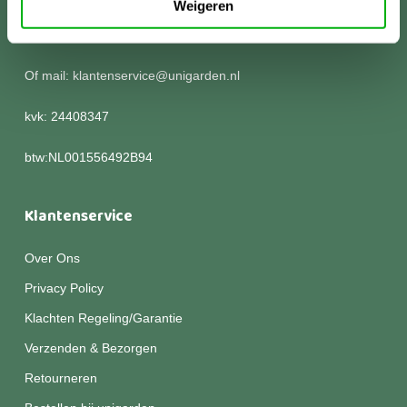
Weigeren
Kom langs of bel voor meer informatie:
0252 786 305
Of mail: klantenservice@unigarden.nl
kvk: 24408347
btw:NL001556492B94
Klantenservice
Over Ons
Privacy Policy
Klachten Regeling/Garantie
Verzenden & Bezorgen
Retourneren