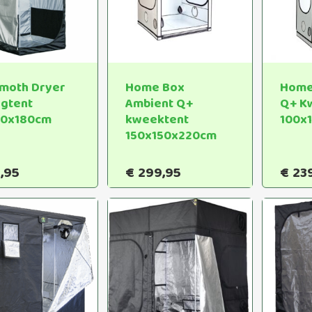
moth Dryer
Home Box
Home
gtent
Ambient Q+
Q+ K
90x180cm
kweektent
100x
150x150x220cm
,95
€
299,95
€
23