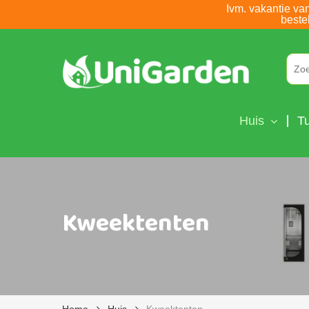
Skip
Ivm. vakantie va
beste
to
main
content
Huis
Tu
Kweektenten