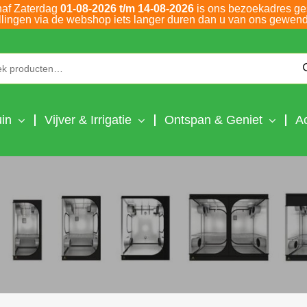
naf Zaterdag
01-08-2026 t/m 14-08-2026
is ons bezoekadres ge
llingen via de webshop iets langer duren dan u van ons gewend
Zoeken naar:
in
Vijver & Irrigatie
Ontspan & Geniet
A