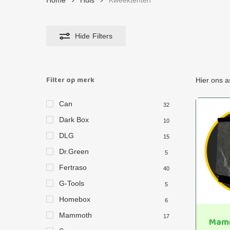
Home
Huis
Kweektenten
Hide
Filters
Filter op merk
Hier ons a
Can
32
Dark Box
10
DLG
15
Dr.Green
5
Fertraso
40
G-Tools
5
Homebox
6
Mammoth
17
Mam