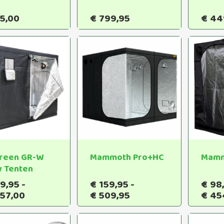
5,00
€
799,95
€
44
Green GR-W
Mammoth Pro+HC
Mamm
 Tenten
9,95
-
€
159,95
-
€
98
Dit
Dit
Prijsklasse:
Prijsklasse:
157,00
€
509,95
€
45
product
product
€269,95
€159,95
heeft
heeft
tot
tot