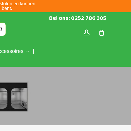
sloten en kunnen
 bent.
Bel ons: 0252 786 305
account
ccessoires