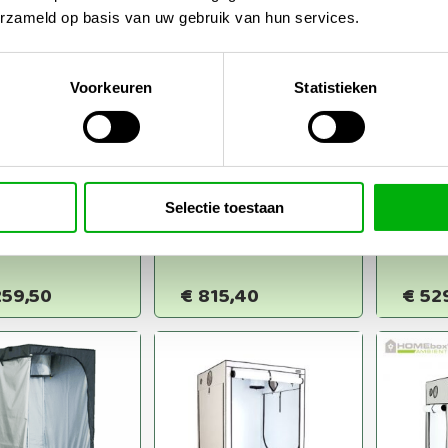
erzameld op basis van uw gebruik van hun services.
Voorkeuren
Statistieken
Mammoth Classic+
80x80x180cm DLG
a Home Grow
Fern
LED 240W
Box
x100x200cm
100x
Selectie toestaan
LED 480W
Vipar
P200
259,50
€
815,40
€
52