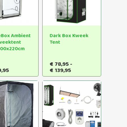
Box Ambient
Dark Box Kweek
weektent
Tent
100x220cm
€
78,95
-
Dit
Prijsklasse:
9,95
€
139,95
product
€78,95
heeft
tot
€139,95
meerdere
variaties.
Deze
optie
kan
gekozen