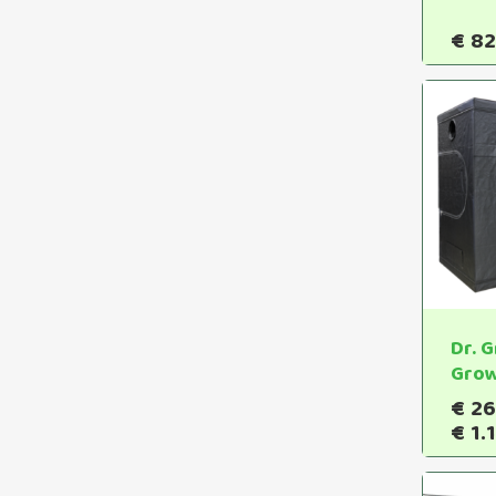
€
82
Dr. 
Grow
€
26
€
1.