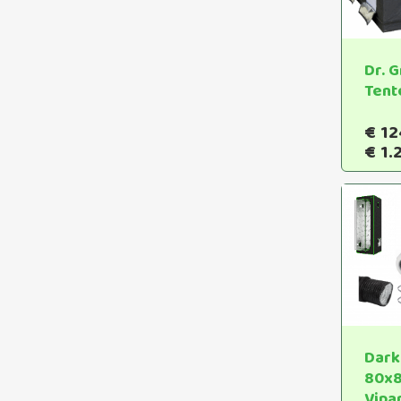
Dr. 
Tent
€
12
€
1.
Dark
80x
Vipa