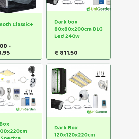
worden
op
de
Dark box
oth Classic+
productpagina
80x80x200cm DLG
Led 240w
,00
-
Dit
Prijsklasse:
8,95
€
811,50
product
€70,00
heeft
tot
€328,95
meerdere
variaties.
Deze
optie
kan
gekozen
worden
 Box
op
Dark Box
100x220cm
de
120x120x220cm
 Spectra