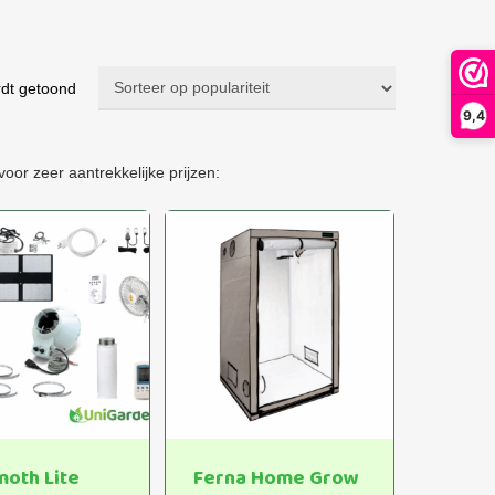
Gesorteerd
rdt getoond
op
9,4
populariteit
or zeer aantrekkelijke prijzen:
oth Lite
Ferna Home Grow