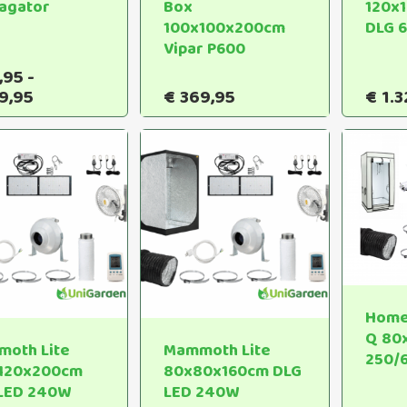
agator
Box
120x
100x100x200cm
DLG 
Vipar P600
,95
-
Dit
Prijsklasse:
9,95
€
369,95
€
1.3
product
€57,95
heeft
tot
€189,95
meerdere
variaties.
Deze
optie
kan
gekozen
worden
op
Home
de
Q 80
oth Lite
Mammoth Lite
productpagina
250/
120x200cm
80x80x160cm DLG
LED 240W
LED 240W