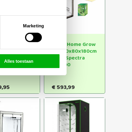
Marketing
a Home Grow
Ferna Home Grow
Box 80x80x180cm
100x200cm
Vipar Spectra
Alles toestaan
 Spectra
XS2000
0
9,95
€
593,99