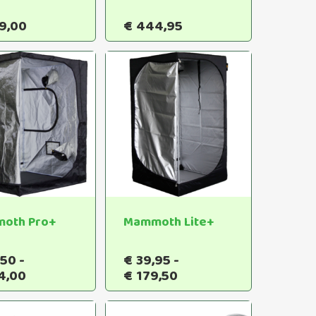
9,00
€
444,95
oth Pro+
Mammoth Lite+
,50
-
€
39,95
-
Dit
Dit
Prijsklasse:
Prijsklasse:
4,00
€
179,50
product
product
€98,50
€39,95
heeft
heeft
tot
tot