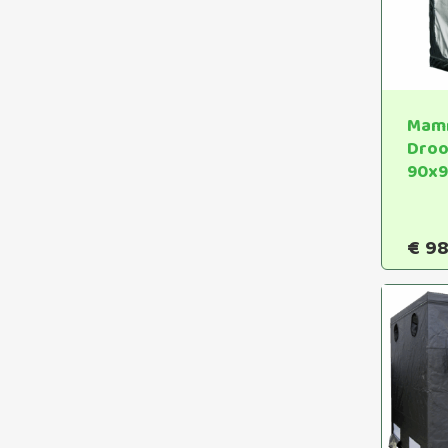
Mam
Droo
90x
€
98