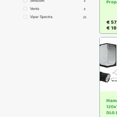
Smscom
Prop
4
Vents
8
Vipar Spectra
20
€
57
€
18
Mamm
120x
DLG 