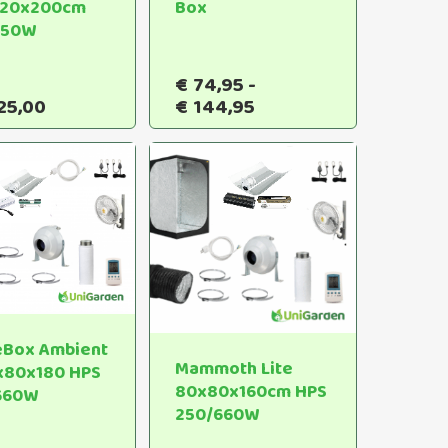
120x200cm
Box
650W
€
74,95
-
Dit
Prijsklasse:
25,00
€
144,95
product
€74,95
heeft
tot
€144,95
meerdere
variaties.
Deze
optie
kan
gekozen
worden
op
Box Ambient
Mammoth Lite
de
x80x180 HPS
80x80x160cm HPS
660W
productpagina
250/660W