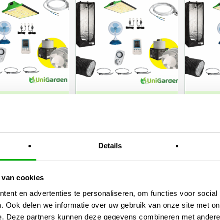
€1.157,00
€509,95
meerdere
meerdere
variaties.
variaties.
Deze
Deze
optie
optie
kan
kan
gekozen
gekozen
worden
worden
op
op
de
de
eBox Q+
Dark Box
Dark
productpagina
productpagina
60x160cm
60x60x180cm
60x6
r P600
Vipar XS1500
Vipar
Details
9,95
€
478,40
€
30
 van cookies
ent en advertenties te personaliseren, om functies voor social
. Ook delen we informatie over uw gebruik van onze site met on
e. Deze partners kunnen deze gegevens combineren met andere i