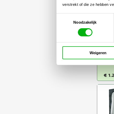
verstrekt of die ze hebben v
Toestemmingsselectie
Noodzakelijk
Fern
Box
100
Weigeren
DLG 
€
1.