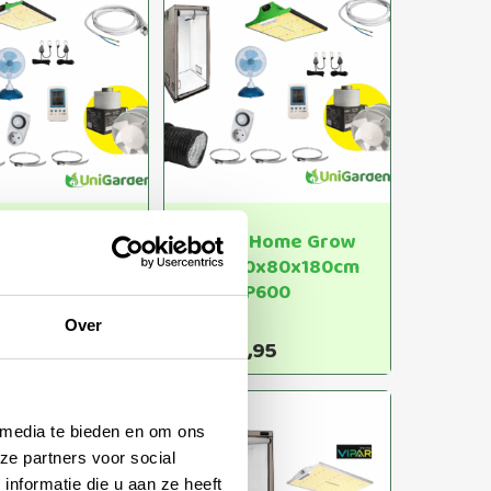
€454,00
€179,50
meerdere
meerdere
variaties.
variaties.
Deze
Deze
optie
optie
kan
kan
gekozen
gekozen
worden
worden
op
op
de
de
 Box
Ferna Home Grow
productpagina
productpagina
0x180cm
Box 80x80x180cm
 P600
Vipar P600
Over
8,40
€
359,95
 media te bieden en om ons
ze partners voor social
nformatie die u aan ze heeft