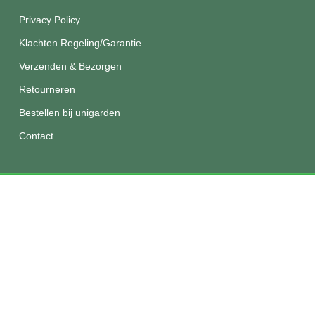
Privacy Policy
Klachten Regeling/Garantie
Verzenden & Bezorgen
Retourneren
Bestellen bij unigarden
Contact
© 2026 Unigarden.
Disclaimer
|
Privacy
|
Algemene
voorwaarden
facebook
instagram
phone
email
De waardering van unigarden.nl/ bij
WebwinkelKeur Reviews
is
9.4/10 gebaseerd op 211 reviews.