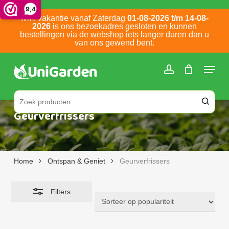
Skip
9,4
Ivm. vakantie vanaf Zaterdag
01-08-2026 t/m 14-08-
to
Close
2026
is ons bezoekadres gesloten en kunnen
main
bestellingen via de webshop iets langer duren dan u
Filters
van ons gewend bent.
content
Bel ons: 0252 786 305
Zoeken naar:
Geurverfrissers
Home
Ontspan & Geniet
Geurverfrissers
Filters