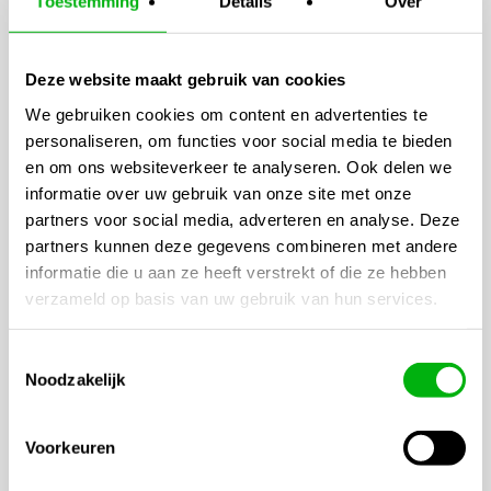
Toestemming
Details
Over
| 900m³
€
22,50
€
119,95
Deze website maakt gebruik van cookies
Geurverfrissers
We gebruiken cookies om content en advertenties te
personaliseren, om functies voor social media te bieden
Binnen ruimtes waar ventilatie, luchtcirculatie en
en om ons websiteverkeer te analyseren. Ook delen we
klimaatregeling belangrijk zijn, worden geurverfrissers vaak
informatie over uw gebruik van onze site met onze
gebruikt om ongewenste geuren effectief te neutraliseren. In
partners voor social media, adverteren en analyse. Deze
partners kunnen deze gegevens combineren met andere
tegenstelling tot standaard luchtverfrissers richten
informatie die u aan ze heeft verstrekt of die ze hebben
professionele geurproducten zich niet alleen op het maskeren
verzameld op basis van uw gebruik van hun services.
van geuren, maar vooral op het actief verminderen en
neutraliseren ervan. Hierdoor blijft de luchtkwaliteit
aangenamer en beter gecontroleerd in afgesloten of intensief
Toestemmingsselectie
Noodzakelijk
gebruikte ruimtes.
Binnen deze categorie zijn verschillende toepassingen
Voorkeuren
beschikbaar, zoals sprays, mist verstuivers en geur gels.
Sprays worden vaak gebruikt voor snelle en directe