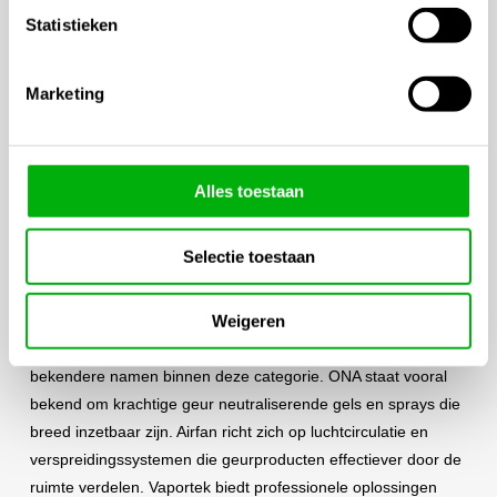
geurcontrole. Ze zijn eenvoudig toepasbaar en geschikt voor
Statistieken
kleinere ruimtes of tijdelijke behandelingen. Mist verstuivers
zorgen juist voor een gelijkmatige verspreiding van geur
Marketing
neutraliserende stoffen door de lucht, waardoor grotere
ruimtes efficiënter behandeld kunnen worden.
Gelproducten bieden een langdurigere werking doordat de
Alles toestaan
actieve bestanddelen geleidelijk vrijkomen. Hierdoor blijven
geuren over langere tijd onder controle zonder constante
Selectie toestaan
toepassing. Dit maakt geur gels populair in ruimtes waar
continue geurbehandeling gewenst is.
Weigeren
Merken zoals ONA, Airfan en Vaportek behoren tot de
bekendere namen binnen deze categorie. ONA staat vooral
bekend om krachtige geur neutraliserende gels en sprays die
breed inzetbaar zijn. Airfan richt zich op luchtcirculatie en
verspreidingssystemen die geurproducten effectiever door de
ruimte verdelen. Vaportek biedt professionele oplossingen