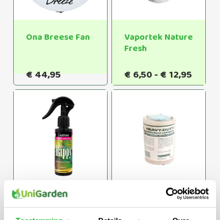
Ona Breese Fan
Vaportek Nature
Fresh
Prijsk
€
44,95
€
6,50
-
€
12,95
€6,50
tot
€12,9
Airfan Spray
Vaportek Heavy
100ml
Duty stand alone