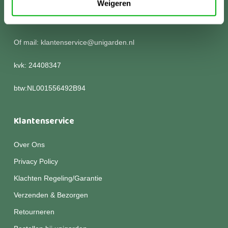
Weigeren
Kom langs of bel voor meer informatie:
0252 786 305
Of mail: klantenservice@unigarden.nl
kvk: 24408347
btw:NL001556492B94
Klantenservice
Over Ons
Privacy Policy
Klachten Regeling/Garantie
Verzenden & Bezorgen
Retourneren