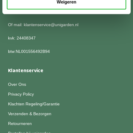
Weigeren
Kom langs of bel voor meer informatie:
0252 786 305
Of mail: klantenservice@unigarden.nl
kvk: 24408347
btw:NL001556492B94
Klantenservice
Over Ons
Privacy Policy
Klachten Regeling/Garantie
Verzenden & Bezorgen
Retourneren