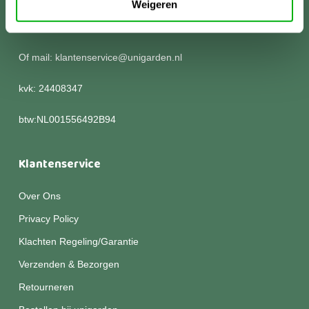
Weigeren
Kom langs of bel voor meer informatie:
0252 786 305
Of mail: klantenservice@unigarden.nl
kvk: 24408347
btw:NL001556492B94
Klantenservice
Over Ons
Privacy Policy
Klachten Regeling/Garantie
Verzenden & Bezorgen
Retourneren