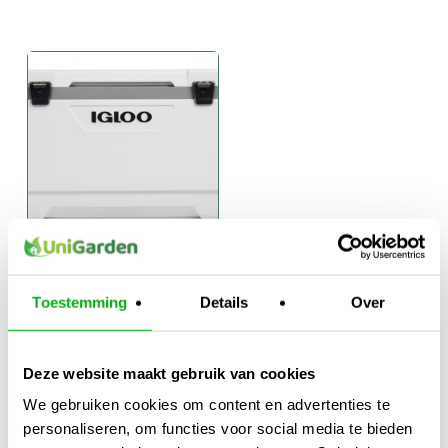
Igloo Marine
Ultra Wit
Toestemming
Details
Over
€
74,95
-
Prijsklasse:
€
189,95
€74,95
Deze website maakt gebruik van cookies
tot
We gebruiken cookies om content en advertenties te
€189,95
personaliseren, om functies voor social media te bieden