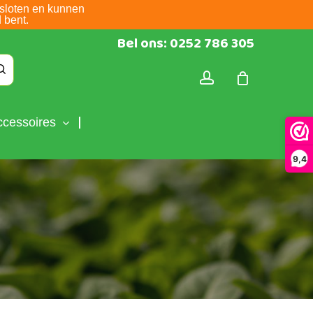
sloten en kunnen
 bent.
Bel ons: 0252 786 305
account
ccessoires
9,4