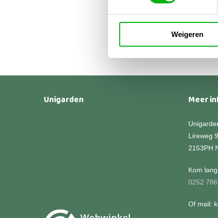
€
20
€
25
Weigeren
Unigarden
Meer in
Unigarde
Lireweg 
2153PH 
Kom langs
0252 786
Of mail: 