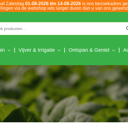
naf Zaterdag
01-08-2026 t/m 14-08-2026
is ons bezoekadres ge
llingen via de webshop iets langer duren dan u van ons gewend
Zoeken naar:
in
Vijver & Irrigatie
Ontspan & Geniet
A