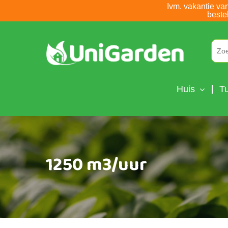
Skip
Ivm. vakantie va
beste
to
main
content
Huis
Tu
1250 m3/uur