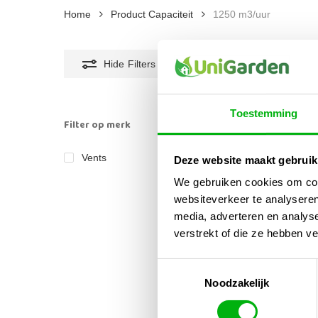
Home
Product Capaciteit
1250 m3/uur
Hide
Filters
Toestemming
Filter op merk
Vents
Deze website maakt gebruik
1
We gebruiken cookies om cont
websiteverkeer te analyseren
media, adverteren en analys
verstrekt of die ze hebben v
Toestemmingsselectie
Noodzakelijk
Vent
Buis