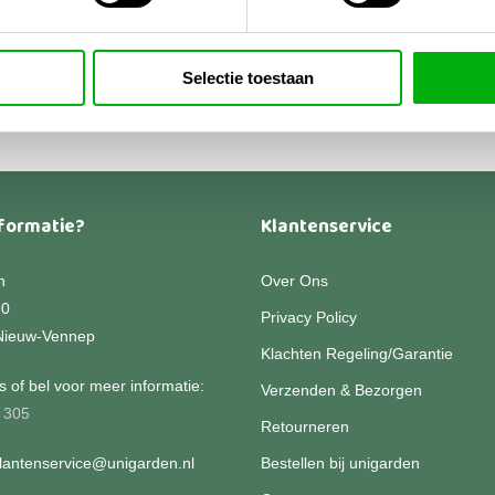
9,95
-
Dit
Prijsklasse:
9,95
product
€209,95
heeft
Selectie toestaan
tot
€259,95
meerdere
variaties.
Deze
optie
kan
formatie?
Klantenservice
gekozen
worden
n
Over Ons
op
90
Privacy Policy
de
Nieuw-Vennep
productpagina
Klachten Regeling/Garantie
 of bel voor meer informatie:
Verzenden & Bezorgen
 305
Retourneren
klantenservice@unigarden.nl
Bestellen bij unigarden