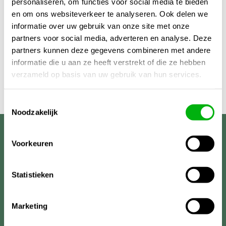
personaliseren, om functies voor social media te bieden
€24,95
en om ons websiteverkeer te analyseren. Ook delen we
informatie over uw gebruik van onze site met onze
partners voor social media, adverteren en analyse. Deze
partners kunnen deze gegevens combineren met andere
informatie die u aan ze heeft verstrekt of die ze hebben
verzameld op basis van uw gebruik van hun services.
Toestemmingsselectie
Noodzakelijk
Unigarden
Voorkeuren
Statistieken
Marketing