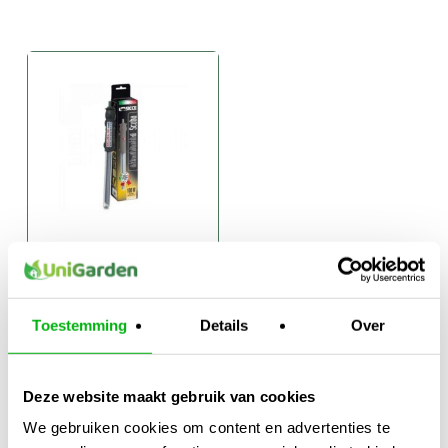
Sicce Scuba
Vatverwarmer
met
Toestemming
Details
Over
Droogloopbeveiliging
€
22,95
-
Prijsklasse:
€
24,95
Deze website maakt gebruik van cookies
€22,95
We gebruiken cookies om content en advertenties te
tot