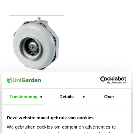
Can Fan
Buisventilator
met
Toestemming
Details
Over
Snelheidsregelaar
€
129,95
-
Prijsklasse:
€
159,95
Deze website maakt gebruik van cookies
€129,95
We gebruiken cookies om content en advertenties te
tot