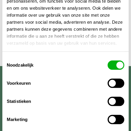
personaliseren, om functies voor social media te bieden
€159,95
en om ons websiteverkeer te analyseren. Ook delen we
informatie over uw gebruik van onze site met onze
partners voor social media, adverteren en analyse. Deze
partners kunnen deze gegevens combineren met andere
informatie die u aan ze heeft verstrekt of die ze hebben
verzameld op basis van uw gebruik van hun services.
Toestemmingsselectie
Noodzakelijk
Unigarden
Voorkeuren
Statistieken
Marketing