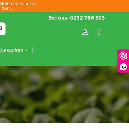
sloten en kunnen
 bent.
Bel ons: 0252 786 305
account
ccessoires
9,4