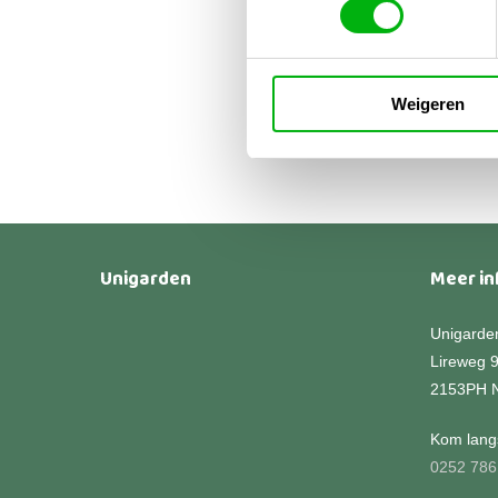
(aans
wate
€
34
€
51
Weigeren
Unigarden
Meer in
Unigarde
Lireweg 
2153PH 
Kom langs
0252 786