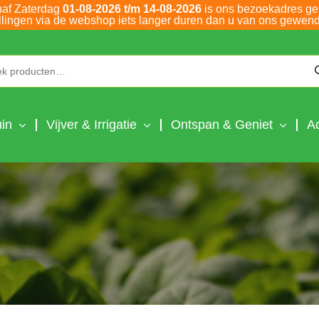
naf Zaterdag
01-08-2026 t/m 14-08-2026
is ons bezoekadres ge
llingen via de webshop iets langer duren dan u van ons gewend
Zoeken naar:
in
Vijver & Irrigatie
Ontspan & Geniet
A