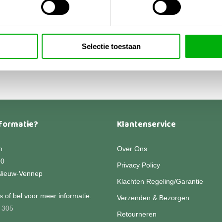
luiting
rleiding)
2,50
-
Dit
Prijsklasse:
9,95
product
Selectie toestaan
€342,50
heeft
tot
€519,95
meerdere
variaties.
Deze
optie
kan
formatie?
Klantenservice
gekozen
worden
n
Over Ons
op
90
Privacy Policy
de
Nieuw-Vennep
productpagina
Klachten Regeling/Garantie
 of bel voor meer informatie:
Verzenden & Bezorgen
 305
Retourneren