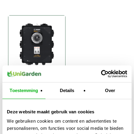
Cli-Mate VOI-
Box
Toestemming
Details
Over
€
114,95
-
Prijsklasse:
€
139,95
€114,95
Deze website maakt gebruik van cookies
tot
We gebruiken cookies om content en advertenties te
€139,95
personaliseren, om functies voor social media te bieden