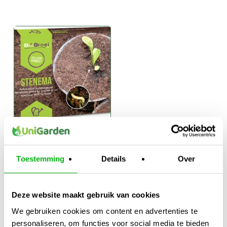
Stenema Aaltjes
Tegen
Toestemming
Details
Over
Rouwvliegjes
€
19,00
-
Prijsklasse:
€
89,95
Deze website maakt gebruik van cookies
€19,00
tot
We gebruiken cookies om content en advertenties te
€89,95
personaliseren, om functies voor social media te bieden