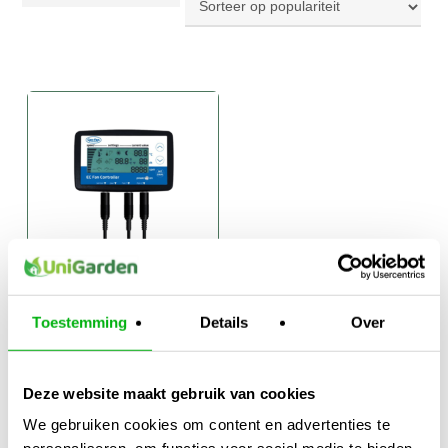
Can-Fan LCD EC
Toestemming
Details
Over
Fan Controller
€
112,00
Deze website maakt gebruik van cookies
We gebruiken cookies om content en advertenties te