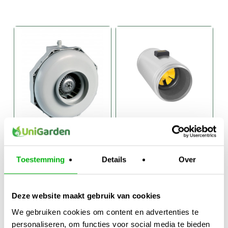
Can-Fan
Can-Fan Q-Max
Buisventilator
EC
Toestemming
Details
Over
Buisventilator
€
78,00
-
€
445,00
-
Prijsklasse:
Prijsklasse:
€
134,95
€
714,95
Deze website maakt gebruik van cookies
€78,00
€445,00
tot
tot
We gebruiken cookies om content en advertenties te
€134,95
€714,95
personaliseren, om functies voor social media te bieden