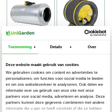
Can-Fan Q-Max
Can Max-Fan Pro
Toestemming
Details
Over
AC 3 Speed
EC
€
325,95
-
€
437,95
-
Prijsklasse:
Prijsklasse:
€
667,95
€
689,95
Deze website maakt gebruik van cookies
€325,95
€437,95
We gebruiken cookies om content en advertenties te
tot
tot
personaliseren, om functies voor social media te bieden
€667,95
€689,95
en om ons websiteverkeer te analyseren. Ook delen we
informatie over uw gebruik van onze site met onze
partners voor social media, adverteren en analyse. Deze
partners kunnen deze gegevens combineren met andere
informatie die u aan ze heeft verstrekt of die ze hebben