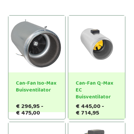
Can-Fan Iso-Max
Can-Fan Q-Max
Buisventilator
EC
Buisventilator
€
296,95
-
€
445,00
-
Prijsklasse:
Prijsklasse:
€
475,00
€
714,95
€296,95
€445,00
tot
tot
€475,00
€714,95