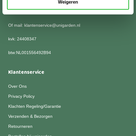
Weigeren
Kom langs of bel voor meer informatie:
0252 786 305
Of mail: klantenservice@unigarden.nl
kvk: 24408347
btw:NL001556492B94
Klantenservice
Over Ons
Privacy Policy
Klachten Regeling/Garantie
Verzenden & Bezorgen
Retourneren