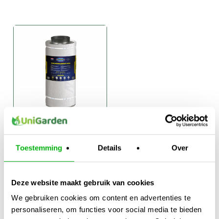
Can Original
Koolstofilter
Toestemming
Details
Over
€
128,00
-
Prijsklasse:
€
295,00
€128,00
Deze website maakt gebruik van cookies
tot
We gebruiken cookies om content en advertenties te
€295,00
personaliseren, om functies voor social media te bieden