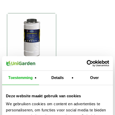
Can Original
Koolstofilter
Toestemming
Details
Over
€
128,00
-
Prijsklasse:
€
295,00
€128,00
Deze website maakt gebruik van cookies
tot
We gebruiken cookies om content en advertenties te
€295,00
personaliseren, om functies voor social media te bieden