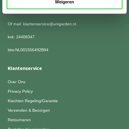
Weigeren
Kom langs of bel voor meer informatie:
0252 786 305
Of mail: klantenservice@unigarden.nl
kvk: 24408347
btw:NL001556492B94
Klantenservice
Over Ons
Privacy Policy
Klachten Regeling/Garantie
Verzenden & Bezorgen
Retourneren