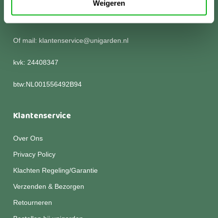
Weigeren
Kom langs of bel voor meer informatie:
0252 786 305
Of mail: klantenservice@unigarden.nl
kvk: 24408347
btw:NL001556492B94
Klantenservice
Over Ons
Privacy Policy
Klachten Regeling/Garantie
Verzenden & Bezorgen
Retourneren