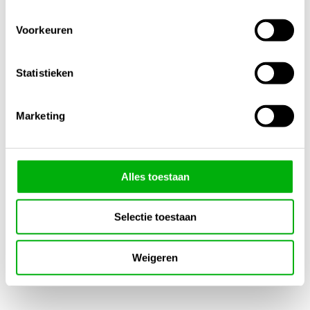
€
11,95
-
Prijsklasse:
€
70,95
€
39,95
Voorkeuren
€11,95
tot
€70,95
Statistieken
Marketing
Alles toestaan
Bac aarde groei
Bac aarde bloei
1 component
1 component
Selectie toestaan
€
9,75
-
€
9,75
-
Prijsklasse:
Prijsklasse:
€
44,95
€
44,95
Weigeren
€9,75
€9,75
tot
tot
€44,95
€44,95