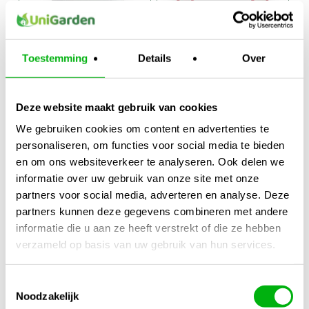
Plagron Hydro
Igloo Tag Along
Korrels
Too
Toestemming
Details
Over
€
6,95
-
€
49,95
-
Prijsklasse:
Prijsklasse:
€
20,95
€
139,95
€6,95
€49,95
Deze website maakt gebruik van cookies
tot
tot
€20,95
€139,95
We gebruiken cookies om content en advertenties te
personaliseren, om functies voor social media te bieden
en om ons websiteverkeer te analyseren. Ook delen we
informatie over uw gebruik van onze site met onze
partners voor social media, adverteren en analyse. Deze
partners kunnen deze gegevens combineren met andere
informatie die u aan ze heeft verstrekt of die ze hebben
verzameld op basis van uw gebruik van hun services.
Atami B’cuzz
Ferro NFT Aero
Aarde 1
Groei A & B 5
Toestemmingsselectie
component
Liter
Noodzakelijk