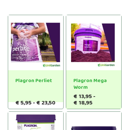
Plagron Perliet
Plagron Mega
Worm
€
13,95
-
Prijsklasse:
Prijsklasse:
€
5,95
-
€
23,50
€
18,95
€5,95
€13,95
tot
tot
€23,50
€18,95