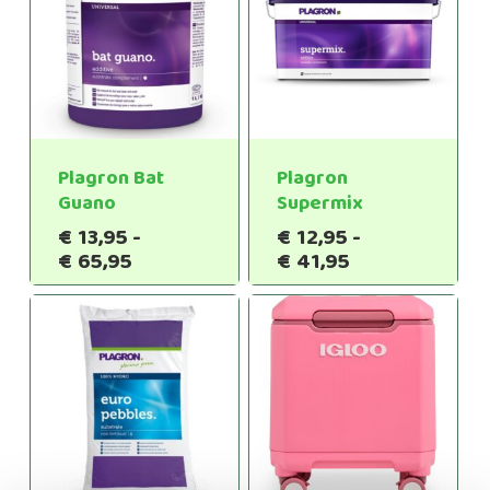
Plagron Bat
Plagron
Guano
Supermix
€
13,95
-
€
12,95
-
Prijsklasse:
Prijsklasse:
€
65,95
€
41,95
€13,95
€12,95
tot
tot
€65,95
€41,95