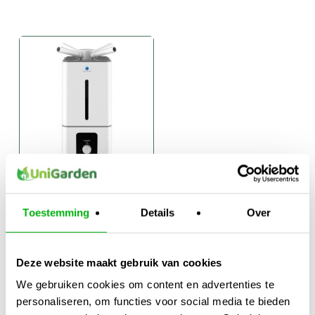
Humitec
Luchtbevochtiger
Toestemming
Details
Over
€
69,95
-
Prijsklasse:
€
199,95
€69,95
Deze website maakt gebruik van cookies
tot
We gebruiken cookies om content en advertenties te
€199,95
personaliseren, om functies voor social media te bieden