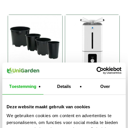
PVC Ronde Pot
Humitec
Luchtbevochtiger
Toestemming
Details
Over
€
69,95
-
Prijsklasse:
Prijsklasse:
€
2,20
-
€
4,95
€
199,95
€2,20
€69,95
Deze website maakt gebruik van cookies
tot
tot
We gebruiken cookies om content en advertenties te
€4,95
€199,95
personaliseren, om functies voor social media te bieden