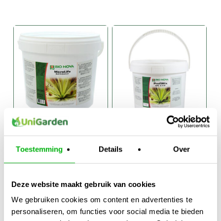
Bio Nova
Bio nova
microlife 2kg
profimix 2kg
Toestemming
Details
Over
€
39,95
€
39,95
Deze website maakt gebruik van cookies
We gebruiken cookies om content en advertenties te
personaliseren, om functies voor social media te bieden