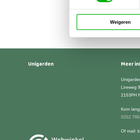
€
49
€
12
Weigeren
Unigarden
Meer in
Unigarde
Lireweg 
2153PH 
Kom langs
0252 786
Of mail: 