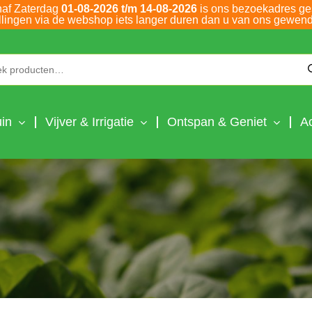
naf Zaterdag
01-08-2026 t/m 14-08-2026
is ons bezoekadres ge
llingen via de webshop iets langer duren dan u van ons gewend
Zoeken naar:
in
Vijver & Irrigatie
Ontspan & Geniet
A