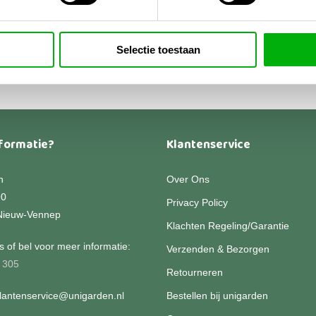
,95
-
Dit
Prijsklasse:
9,95
product
€49,95
heeft
Selectie toestaan
tot
€129,95
meerdere
variaties.
Deze
optie
kan
formatie?
Klantenservice
gekozen
worden
n
Over Ons
op
90
Privacy Policy
de
Nieuw-Vennep
productpagina
Klachten Regeling/Garantie
 of bel voor meer informatie:
Verzenden & Bezorgen
 305
Retourneren
klantenservice@unigarden.nl
Bestellen bij unigarden