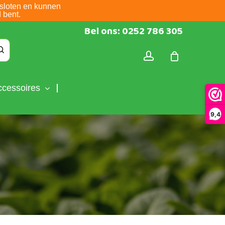
sloten en kunnen
 bent.
Bel ons: 0252 786 305
account
ccessoires
9,4