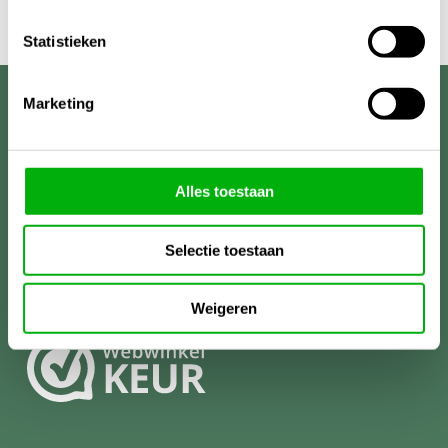
Statistieken
Marketing
Unigarden
Alles toestaan
Selectie toestaan
Weigeren