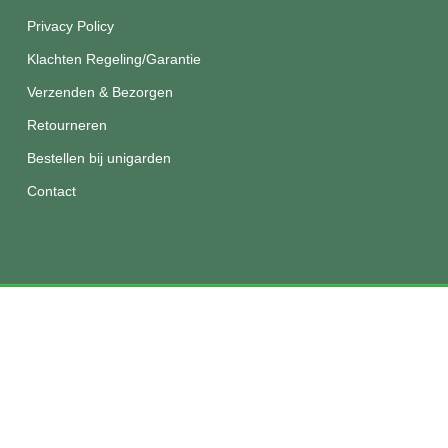
Privacy Policy
Klachten Regeling/Garantie
Verzenden & Bezorgen
Retourneren
Bestellen bij unigarden
Contact
© 2026 Unigarden.
Disclaimer
|
Privacy
|
Algemene
voorwaarden
facebook
instagram
phone
email
De waardering van unigarden.nl/ bij
WebwinkelKeur Reviews
is