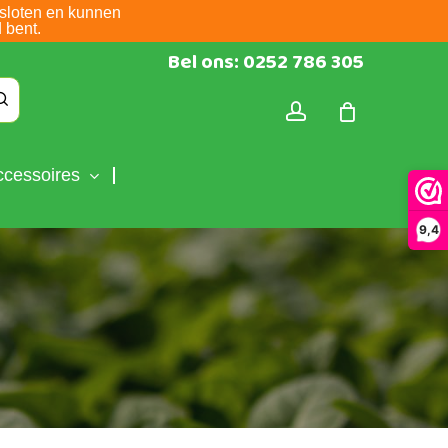
sloten en kunnen
 bent.
Bel ons: 0252 786 305
account
ccessoires
9,4