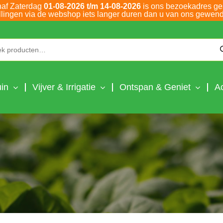
naf Zaterdag
01-08-2026 t/m 14-08-2026
is ons bezoekadres ge
llingen via de webshop iets langer duren dan u van ons gewend
Zoeken naar:
in
Vijver & Irrigatie
Ontspan & Geniet
A