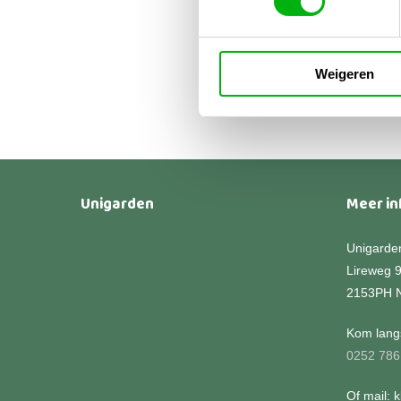
Wate
€
49
€
16
Weigeren
Unigarden
Meer in
Unigarde
Lireweg 
2153PH 
Kom langs
0252 786
Of mail: 