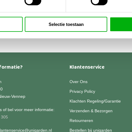
rvat
,95
-
Dit
Prijsklasse:
9,95
product
€49,95
Selectie toestaan
heeft
tot
€169,95
meerdere
variaties.
Deze
optie
kan
formatie?
Klantenservice
gekozen
worden
n
Over Ons
op
90
Privacy Policy
de
Nieuw-Vennep
productpagina
Klachten Regeling/Garantie
 of bel voor meer informatie:
Verzenden & Bezorgen
 305
Retourneren
klantenservice@unigarden.nl
Bestellen bij unigarden