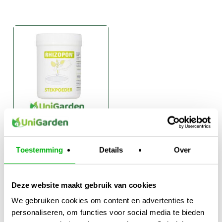
Rhizopon
Stekpoeder
Toestemming
Details
Over
Prijsklasse:
€
7,95
-
€
13,95
€7,95
Deze website maakt gebruik van cookies
tot
We gebruiken cookies om content en advertenties te
€13,95
personaliseren, om functies voor social media te bieden