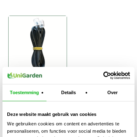
Luxumol Digital
Interlink Cable
Toestemming
Details
Over
Prijsklasse:
€
2,25
-
€
8,95
€2,25
Deze website maakt gebruik van cookies
tot
We gebruiken cookies om content en advertenties te
€8,95
personaliseren, om functies voor social media te bieden