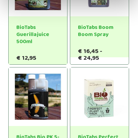
BioTabs
BioTabs Boom
Guerillajuice
Boom Spray
500ml
€
16,45
-
Prijsklasse:
€
12,95
€
24,95
€16,45
tot
€24,95
BioTabs Bio PK 5-
BioTabs Perfect