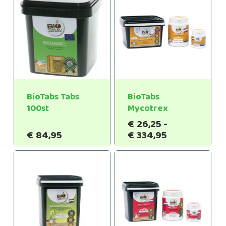
BioTabs Tabs
BioTabs
100st
Mycotrex
€
26,25
-
Prijsklasse:
€
84,95
€
334,95
€26,25
tot
€334,95