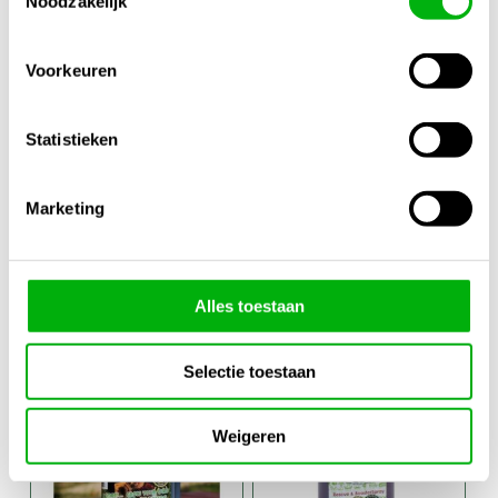
Noodzakelijk
Voorkeuren
Statistieken
BioTabs PK
BioTabs Tabs
Marketing
Booster
10st
Compost Tee
€
17,95
-
Prijsklasse:
€
45,95
€
10,25
Alles toestaan
€17,95
tot
Selectie toestaan
€45,95
Weigeren