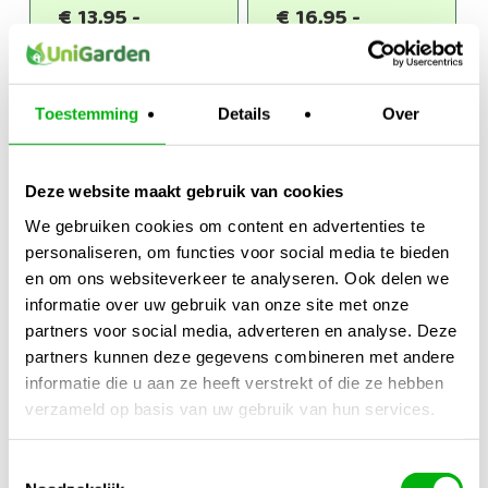
€
13,95
-
€
16,95
-
Prijsklasse:
Prijsklasse:
€
49,50
€
48,95
€13,95
€16,95
tot
tot
€49,50
€48,95
Toestemming
Details
Over
Deze website maakt gebruik van cookies
We gebruiken cookies om content en advertenties te
personaliseren, om functies voor social media te bieden
en om ons websiteverkeer te analyseren. Ook delen we
informatie over uw gebruik van onze site met onze
BioTabs
BioTabs
partners voor social media, adverteren en analyse. Deze
Starterpack
Guerillatabs
partners kunnen deze gegevens combineren met andere
€
11,95
-
informatie die u aan ze heeft verstrekt of die ze hebben
Prijsklasse:
€
49,95
€
95,95
verzameld op basis van uw gebruik van hun services.
€11,95
tot
€95,95
Toestemmingsselectie