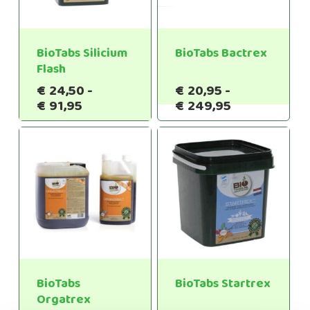
BioTabs Silicium
BioTabs Bactrex
Flash
€
24,50
-
€
20,95
-
Prijsklasse:
Prijsklasse:
€
91,95
€
249,95
€24,50
€20,95
tot
tot
€91,95
€249,95
BioTabs
BioTabs Startrex
Orgatrex