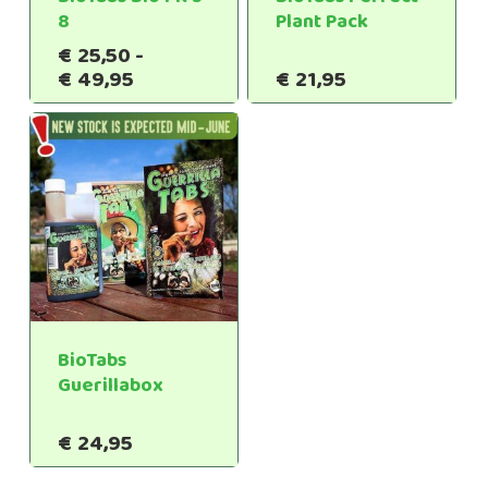
8
Plant Pack
€
25,50
-
Prijsklasse:
€
49,95
€
21,95
€25,50
tot
€49,95
BioTabs
Guerillabox
€
24,95