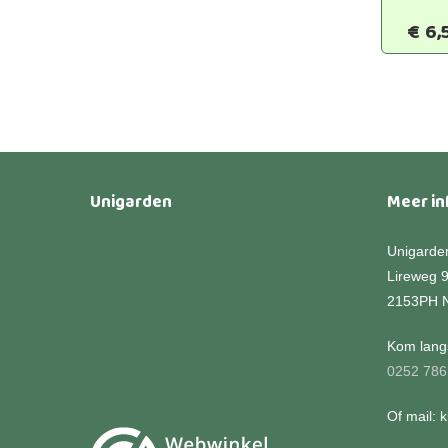
€
6,
Unigarden
Meer in
Unigarde
Lireweg 
2153PH 
Kom langs
0252 786
Of mail: 