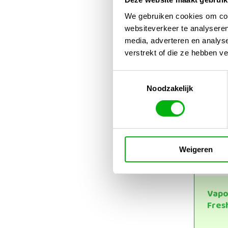
De product
We gebruiken cookies om cont
aerosolen.
websiteverkeer te analyseren
reststoffen
media, adverteren en analys
verstrekt of die ze hebben v
Met Vaport
Toestemmingsselectie
Noodzakelijk
Weigeren
Vapo
Fres