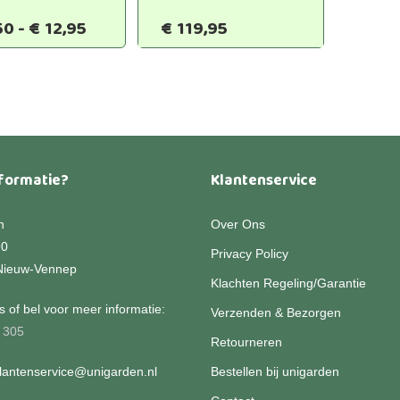
Prijsklasse:
50
-
€
12,95
€
119,95
Dit
€6,50
product
tot
heeft
€12,95
meerdere
variaties.
Deze
optie
formatie?
Klantenservice
kan
gekozen
worden
n
Over Ons
op
90
Privacy Policy
de
Nieuw-Vennep
Klachten Regeling/Garantie
productpagina
 of bel voor meer informatie:
Verzenden & Bezorgen
 305
Retourneren
klantenservice@unigarden.nl
Bestellen bij unigarden