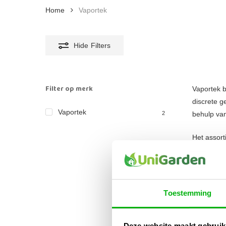
Home
Vaportek
Hide
Filters
Filter op merk
Vaportek b
discrete g
Vaportek
2
behulp van
Het assor
De Restora
De EZ Disk
Toestemming
De Cartrid
Deze website maakt gebruik