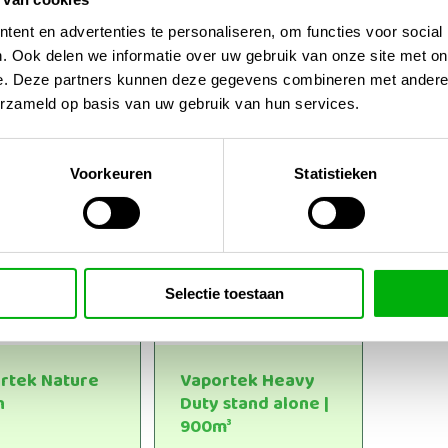
en zijn veilig voor gebruik in omgevingen met planten, mensen en hui
ent en advertenties te personaliseren, om functies voor social
 Daardoor zijn ze zeer geschikt voor kweekruimtes, opslag, voertuigen
. Ook delen we informatie over uw gebruik van onze site met on
 achter te laten.
e. Deze partners kunnen deze gegevens combineren met andere i
erzameld op basis van uw gebruik van hun services.
ek kies je voor een professionele, duurzame oplossing voor schone en f
Voorkeuren
Statistieken
Selectie toestaan
rtek Nature
Vaportek Heavy
h
Duty stand alone |
900m³