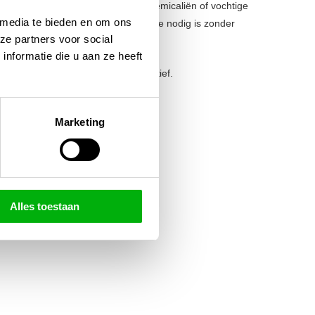
sdieren, en bevatten geen zware chemicaliën of vochtige
 media te bieden en om ons
 of andere plekken waar geurcontrole nodig is zonder
ze partners voor social
nformatie die u aan ze heeft
risse lucht – betrouwbaar en effectief.
Marketing
Alles toestaan