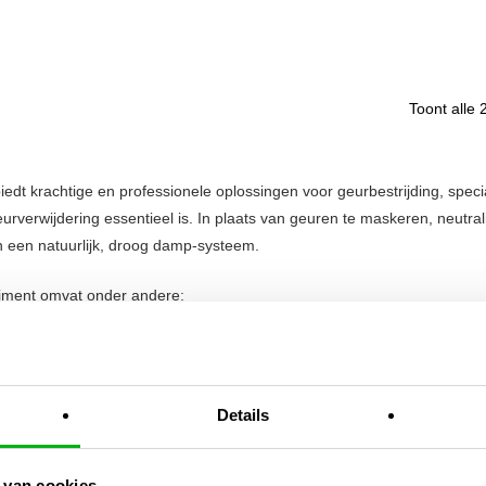
Toont alle 
iedt krachtige en professionele oplossingen voor geurbestrijding, specia
eurverwijdering essentieel is. In plaats van geuren te maskeren, neut
 een natuurlijk, droog damp-systeem.
timent omvat onder andere:
tor – een compacte maar krachtige geurverwijderaar voor grotere rui
 – ideaal voor gebruik in kleinere ruimten, ventilatiekanalen of kasten.
Details
ges – navullingen met natuurlijke etherische oliën, geschikt voor langdu
 van cookies