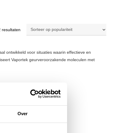
Gesorteerd
2 resultaten
op
populariteit
al ontwikkeld voor situaties waarin effectieve en
raliseert Vaportek geurveroorzakende moleculen met
mtes.
Over
rig gebruik.