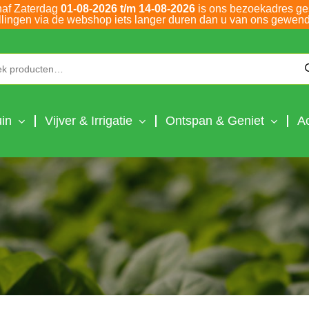
naf Zaterdag
01-08-2026 t/m 14-08-2026
is ons bezoekadres ge
llingen via de webshop iets langer duren dan u van ons gewend
Zoeken naar:
in
Vijver & Irrigatie
Ontspan & Geniet
A