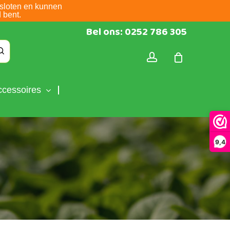
sloten en kunnen
 bent.
Bel ons: 0252 786 305
account
ccessoires
9,4