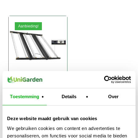
Aanbieding!
Luxumol Pro
Osram LED 630W
Toestemming
Details
Over
Full Spectrum
Oorspronkelijke
€
749,95
prijs
Huidige
€
699,00
Deze website maakt gebruik van cookies
was:
prijs
€749,95.
is:
We gebruiken cookies om content en advertenties te
€699,00.
personaliseren, om functies voor social media te bieden