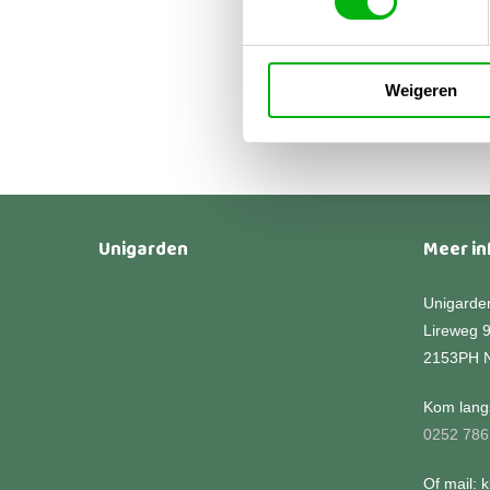
Snel
€
12
€
15
Weigeren
Unigarden
Meer in
Unigarde
Lireweg 
2153PH 
Kom langs
0252 786
Of mail: 