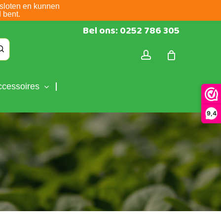
sloten en kunnen
 bent.
Bel ons: 0252 786 305
account
ccessoires
9,4