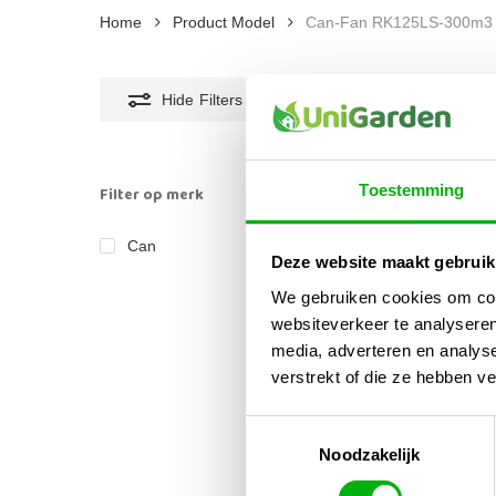
Home
Product Model
Can-Fan RK125LS-300m3
Hide
Filters
Toestemming
Filter op merk
Can
1
Deze website maakt gebruik
We gebruiken cookies om cont
websiteverkeer te analyseren
media, adverteren en analys
verstrekt of die ze hebben v
Toestemmingsselectie
Can 
Noodzakelijk
Buis