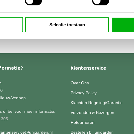
heidsregelaar
9,95
-
Dit
Prijsklasse:
9,95
product
€129,95
Selectie toestaan
heeft
tot
€159,95
meerdere
variaties.
Deze
optie
kan
formatie?
Klantenservice
gekozen
worden
n
Over Ons
op
90
Privacy Policy
de
Nieuw-Vennep
productpagina
Klachten Regeling/Garantie
 of bel voor meer informatie:
Verzenden & Bezorgen
 305
Retourneren
klantenservice@unigarden.nl
Bestellen bij unigarden