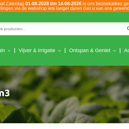
naf Zaterdag
01-08-2026 t/m 14-08-2026
is ons bezoekadres ge
llingen via de webshop iets langer duren dan u van ons gewend
Zoeken naar:
in
Vijver & Irrigatie
Ontspan & Geniet
A
m3