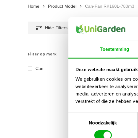
Home
Product Model
Can-Fan RK160L-780m3
Hide
Filters
Toestemming
Filter op merk
Can
Deze website maakt gebruik
1
We gebruiken cookies om cont
websiteverkeer te analyseren
media, adverteren en analys
verstrekt of die ze hebben v
Toestemmingsselectie
Noodzakelijk
Can-
Buis