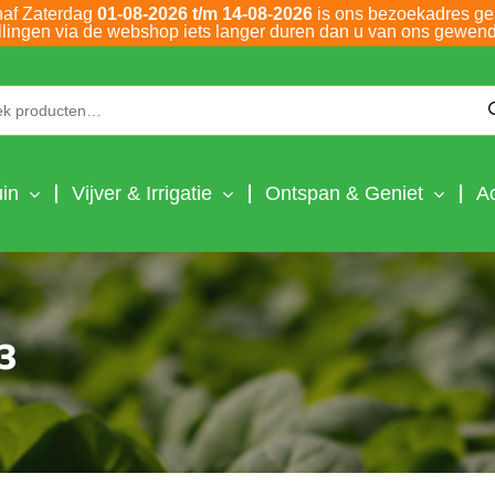
naf Zaterdag
01-08-2026 t/m 14-08-2026
is ons bezoekadres ge
llingen via de webshop iets langer duren dan u van ons gewend
Zoeken naar:
in
Vijver & Irrigatie
Ontspan & Geniet
A
3