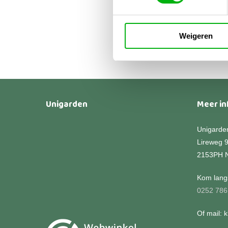
€
78
€
13
Weigeren
Unigarden
Meer in
Unigarde
Lireweg 
2153PH 
Kom langs
0252 786
Of mail: 