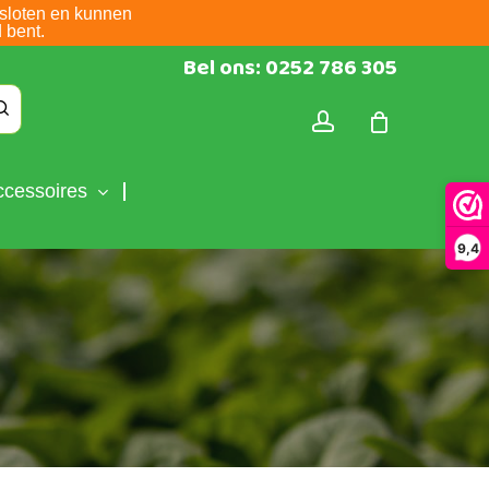
sloten en kunnen
 bent.
Bel ons: 0252 786 305
account
ccessoires
9,4