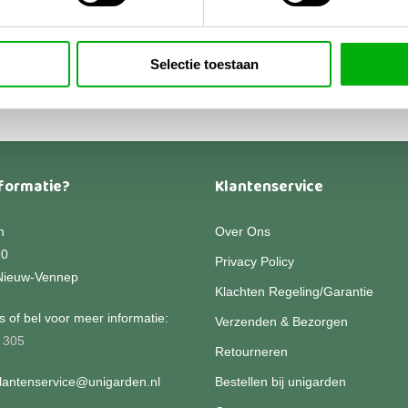
,00
-
Dit
Prijsklasse:
4,95
product
€78,00
heeft
Selectie toestaan
tot
€134,95
meerdere
variaties.
Deze
optie
kan
formatie?
Klantenservice
gekozen
worden
n
Over Ons
op
90
Privacy Policy
de
Nieuw-Vennep
productpagina
Klachten Regeling/Garantie
 of bel voor meer informatie:
Verzenden & Bezorgen
 305
Retourneren
klantenservice@unigarden.nl
Bestellen bij unigarden