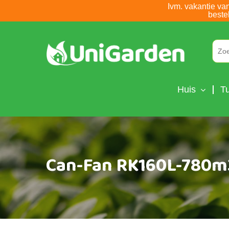
Skip
Ivm. vakantie va
beste
to
main
content
Huis
Tu
Can-Fan RK160L-780m