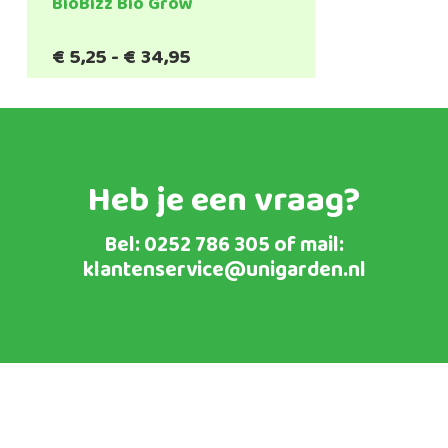
BioBizz Bio Grow
Prijsklasse:
€
5,25
-
€
34,95
€5,25
tot
€34,95
Heb je een vraag?
Bel:
0252 786 305
of mail:
klantenservice@unigarden.nl