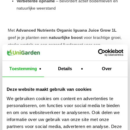
Verbeterde opname
– bevordert actief bodemleven en
natuurlijke weerstand
Met
Advanced Nutrients Organic Iguana Juice Grow 1L
geef je je planten een
natuurlijke boost
voor krachtige groei,
sterke wortels en een gezond fundament voor een
overvloedige bloei.
Kies voor
duurzame kwaliteit
– kies voor
Iguana Juice
Grow
van
Advanced Nutrients
.
Toestemming
Details
Over
Kijk ook naar:
https://unigarden.nl/product-
category/vijverirrigatie/ph-ec-meters/
Deze website maakt gebruik van cookies
Extra productinformatie
We gebruiken cookies om content en advertenties te
personaliseren, om functies voor social media te bieden
en om ons websiteverkeer te analyseren. Ook delen we
Gewicht
informatie over uw gebruik van onze site met onze
1,50 kg
partners voor social media, adverteren en analyse. Deze