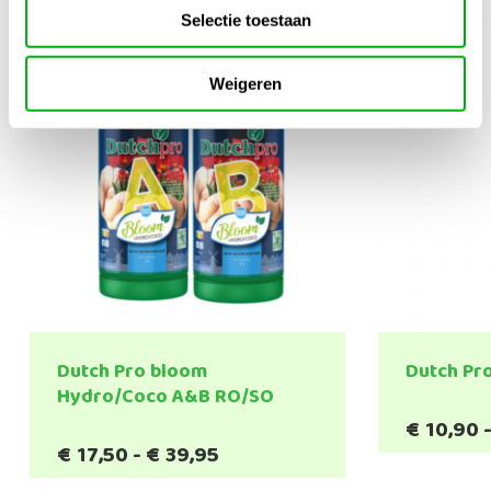
Selectie toestaan
Weigeren
Dutch Pro bloom
Dutch Pr
Hydro/Coco A&B RO/SO
€
10,90
Prijsklasse:
€
17,50
-
€
39,95
€17,50