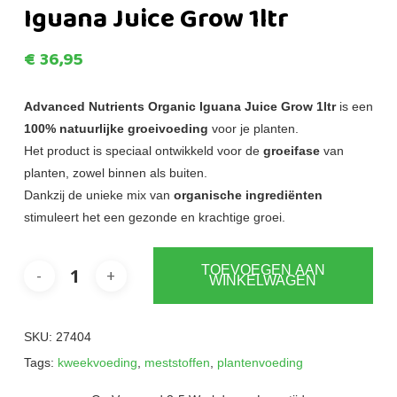
Iguana Juice Grow 1ltr
€
36,95
Advanced Nutrients Organic Iguana Juice Grow 1ltr
is een
100% natuurlijke groeivoeding
voor je planten.
Het product is speciaal ontwikkeld voor de
groeifase
van
planten, zowel binnen als buiten.
Dankzij de unieke mix van
organische ingrediënten
stimuleert het een gezonde en krachtige groei.
TOEVOEGEN AAN
WINKELWAGEN
SKU:
27404
Tags:
kweekvoeding
,
meststoffen
,
plantenvoeding