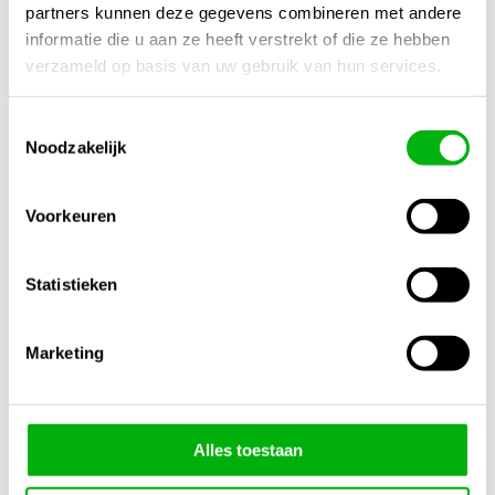
Afmetingen
partners kunnen deze gegevens combineren met andere
informatie die u aan ze heeft verstrekt of die ze hebben
15 × 10 × 25 cm
verzameld op basis van uw gebruik van hun services.
Merk
Advanced Nutrients
Toestemmingsselectie
Noodzakelijk
Inhoud
1 Liter
Voorkeuren
Gewicht
1.00 Kg.
Statistieken
Meng Verhouding
2-4ml / 1 Liter
Marketing
Gerelateerde producten
1/4
Alles toestaan