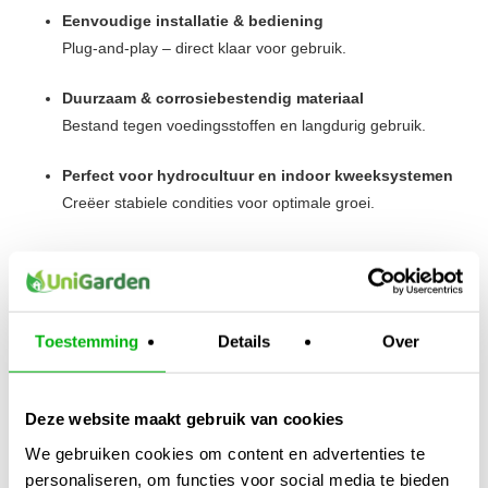
Eenvoudige installatie & bediening
Plug-and-play – direct klaar voor gebruik.
Duurzaam & corrosiebestendig materiaal
Bestand tegen voedingsstoffen en langdurig gebruik.
Perfect voor hydrocultuur en indoor kweeksystemen
Creëer stabiele condities voor optimale groei.
Met de
Aquaking Aqua Heater
ben je verzekerd van
constante watertemperatuur, wat bijdraagt aan een
krachtigere wortelontwikkeling, verbeterde opname van
Toestemming
Details
Over
voeding én een stabiel ecosysteem.
Kijk ook naar:
https://unigarden.nl/product-
Deze website maakt gebruik van cookies
category/accessoires/isolatie-en-reflectiefolie/
We gebruiken cookies om content en advertenties te
personaliseren, om functies voor social media te bieden