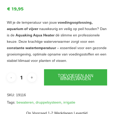
€
19,95
Wil je de temperatuur van jouw
voedingsoplossing,
aquarium of vijver
nauwkeurig en veilig op peil houden? Dan
is de
Aquaking Aqua Heater
dé slimme en professionele
keuze. Deze krachtige waterverwarmer zorgt voor een
constante watertemperatuur
– essentieel voor een gezonde
groeiomgeving, optimale opname van voedingsstoffen en een
stabiel klimaat voor planten of vissen.
TOEVOEGEN AAN
WINKELWAGEN
SKU:
19116
Tags:
bewateren
,
druppelsysteem
,
irrigatie
Op Voorraad 1-2 Werkdagen Levertijd