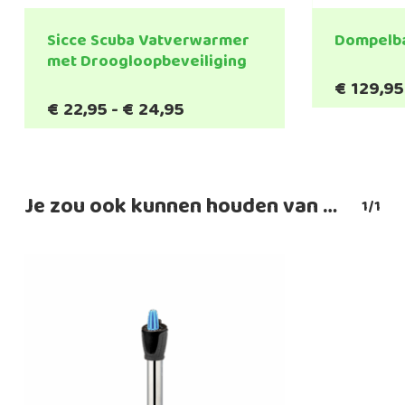
Sicce Scuba Vatverwarmer
Dompelba
met Droogloopbeveiliging
€
129,95
Prijsklasse:
€
22,95
-
€
24,95
€22,95
tot
€24,95
Je zou ook kunnen houden van …
1/1