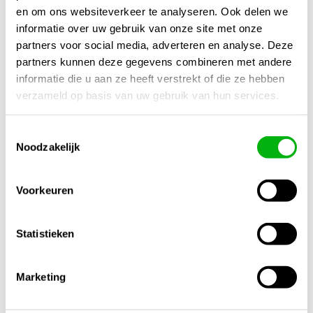
en om ons websiteverkeer te analyseren. Ook delen we
informatie over uw gebruik van onze site met onze
Extra productinformatie
partners voor social media, adverteren en analyse. Deze
partners kunnen deze gegevens combineren met andere
Gewicht
informatie die u aan ze heeft verstrekt of die ze hebben
0,50 kg
verzameld op basis van uw gebruik van hun services.
Afmetingen
30 × 10 × 10 cm
Toestemmingsselectie
Noodzakelijk
Merk
Aquaking
Voorkeuren
Vermogen
200 Watt
Statistieken
Capaciteit
100/200 Liter
Marketing
Voedingsspanning
1-fase 220/240V – 50Hz