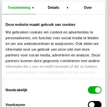
Gebruik:
Zaailingen, stekken, autoflowering planten
Toestemming
Details
Over
Toepassing:
Binnen- en buitenteelt
Deze website maakt gebruik van cookies
Status:
Direct klaar voor gebruik
We gebruiken cookies om content en advertenties te
personaliseren, om functies voor social media te bieden
en om ons websiteverkeer te analyseren. Ook delen we
informatie over uw gebruik van onze site met onze
Atami Janeco Lightmix 50L
biedt jouw planten een
veilig,
partners voor social media, adverteren en analyse. Deze
stabiel en luchtig groeimedium
voor een
krachtige start
partners kunnen deze gegevens combineren met andere
en gezonde ontwikkeling
.
informatie die u aan ze heeft verstrekt of die ze hebben
Meer lucht. Meer voeding. Meer wortels. Meer groei. Meer
verzameld op basis van uw gebruik van hun services.
oogst.
ATAMI – de slimme keuze voor een succesvolle start!
Toestemmingsselectie
Noodzakelijk
Kijk ook naar:
https://unigarden.nl/product-category/alles-
voor-in-de-tuin/potten-en-plantenschalen/
Voorkeuren
Extra productinformatie