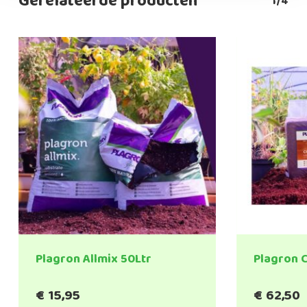
Gerelateerde producten
1/4
Plagron Allmix 50Ltr
Plagron C
€
15,95
€
62,50