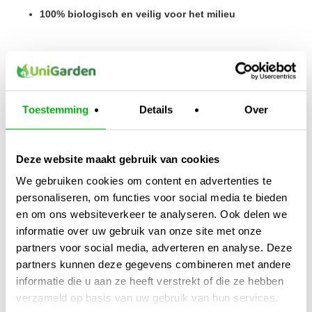
100% biologisch en veilig voor het milieu
Met
Biozym
geef je jouw planten de natuurlijke boost die ze
nodig hebben voor een gezonde en krachtige groei.
Toestemming
Details
Over
Kijk ook naar:
https://unigarden.nl/product-category/alles-
voor-in-de-tuin/substraten/
Deze website maakt gebruik van cookies
Extra productinformatie
We gebruiken cookies om content en advertenties te
personaliseren, om functies voor social media te bieden
Gewicht
en om ons websiteverkeer te analyseren. Ook delen we
N/B
informatie over uw gebruik van onze site met onze
Afmetingen
partners voor social media, adverteren en analyse. Deze
N/B
partners kunnen deze gegevens combineren met andere
informatie die u aan ze heeft verstrekt of die ze hebben
Merk
verzameld op basis van uw gebruik van hun services.
Biogreen