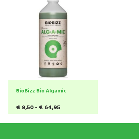
BioBizz Bio Algamic
Prijsklasse:
€
9,50
-
€
64,95
€9,50
tot
€64,95