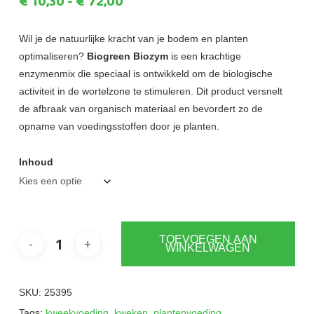
Prijsklasse:
€
10,30
-
€
72,00
€10,30
tot
Wil je de natuurlijke kracht van je bodem en planten
optimaliseren?
Biogreen Biozym
is een krachtige
€72,00
enzymenmix die speciaal is ontwikkeld om de biologische
activiteit in de wortelzone te stimuleren. Dit product versnelt
de afbraak van organisch materiaal en bevordert zo de
opname van voedingsstoffen door je planten.
Inhoud
TOEVOEGEN AAN
WINKELWAGEN
SKU:
25395
Tags:
kweekvoeding
,
kweken
,
plantenvoeding