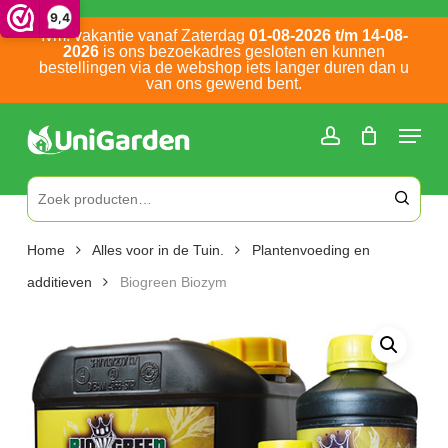
Skip
9,4
Ivm. vakantie vanaf Zaterdag
01-08-2026 t/m 14-08-
to
2026
is ons bezoekadres gesloten en kunnen
main
bestellingen via de webshop iets langer duren dan u
van ons gewend bent.
content
Bel ons: 0252 786 305
Zoeken naar:
Home
Alles voor in de Tuin.
Plantenvoeding en
additieven
Biogreen Biozym