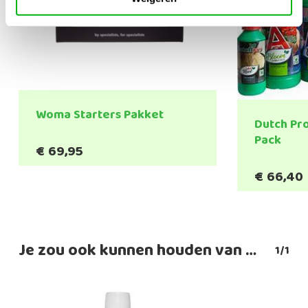
Woma Starters Pakket
Dutch Pr
Pack
€
69,95
€
66,40
Je zou ook kunnen houden van …
1/1