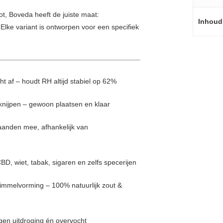
ot, Boveda heeft de juiste maat:
Inhoud
Elke variant is ontworpen voor een specifiek
t af – houdt RH altijd stabiel op 62%
knijpen – gewoon plaatsen en klaar
aanden mee, afhankelijk van
BD, wiet, tabak, sigaren en zelfs specerijen
immelvorming – 100% natuurlijk zout &
gen uitdroging én overvocht