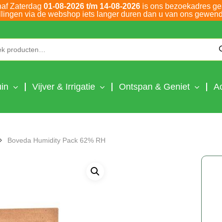
naf Zaterdag
01-08-2026 t/m 14-08-2026
is ons bezoekadres ge
llingen via de webshop iets langer duren dan u van ons gewend
Zoeken naar:
in
Vijver & Irrigatie
Ontspan & Geniet
A
Boveda Humidity Pack 62% RH