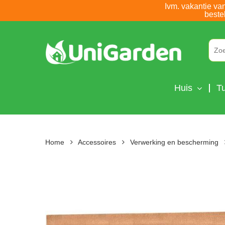
Skip
Ivm. vakantie va
beste
to
main
content
Huis
Tu
Home
Accessoires
Verwerking en bescherming