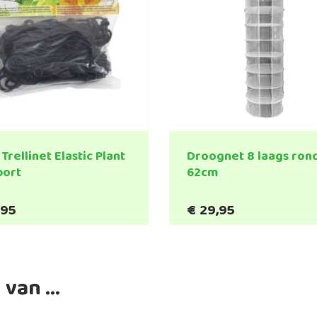
Trellinet Elastic Plant
Droognet 8 laags ron
port
62cm
,95
€
29,95
 van …