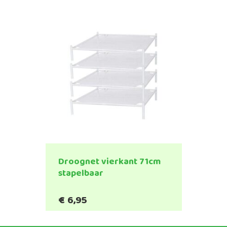
Droognet vierkant 71cm
stapelbaar
€
6,95