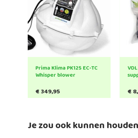
Prima Klima PK125 EC-TC
VDL 
Whisper blower
sup
€
349,95
€
8
Je zou ook kunnen houden