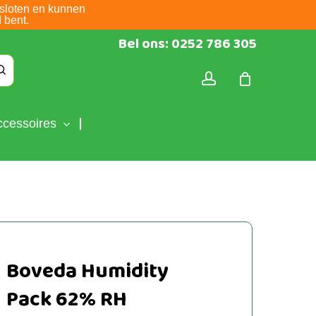
sloten en kunnen
 bent.
Bel ons: 0252 786 305
account
ccessoires
Boveda Humidity
Pack 62% RH