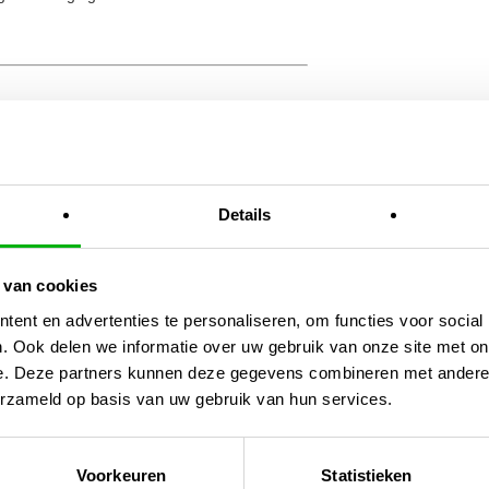
t ±450 gram
Details
 of langdurige opslag (tot ±2,5 kg)
 van cookies
ent en advertenties te personaliseren, om functies voor social
grotere hoeveelheden of als je vaak de
. Ook delen we informatie over uw gebruik van onze site met on
e. Deze partners kunnen deze gegevens combineren met andere i
erzameld op basis van uw gebruik van hun services.
hboxen
Voorkeuren
Statistieken