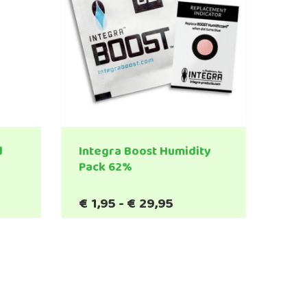
d
Integra Boost Humidity
Pack 62%
Prijsklasse:
€
1,95
-
€
29,95
Dit
€1,95
product
tot
heeft
€29,95
meerdere
variaties.
Deze
optie