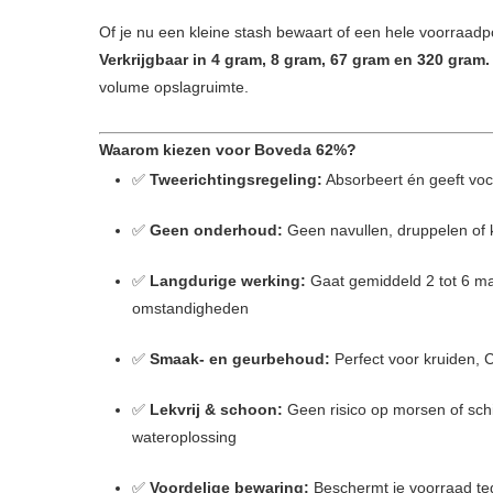
Of je nu een kleine stash bewaart of een hele voorraadp
Verkrijgbaar in 4 gram, 8 gram, 67 gram en 320 gram.
volume opslagruimte.
Waarom kiezen voor Boveda 62%?
✅
Tweerichtingsregeling:
Absorbeert én geeft voch
✅
Geen onderhoud:
Geen navullen, druppelen of 
✅
Langdurige werking:
Gaat gemiddeld 2 tot 6 m
omstandigheden
✅
Smaak- en geurbehoud:
Perfect voor kruiden, C
✅
Lekvrij & schoon:
Geen risico op morsen of sch
wateroplossing
✅
Voordelige bewaring:
Beschermt je voorraad te