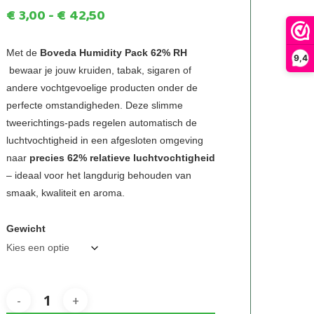
Prijsklasse:
€
3,00
-
€
42,50
€3,00
tot
Met de
Boveda Humidity Pack 62% RH
9,4
bewaar je jouw kruiden, tabak, sigaren of
€42,50
andere vochtgevoelige producten onder de
perfecte omstandigheden. Deze slimme
tweerichtings-pads regelen automatisch de
luchtvochtigheid in een afgesloten omgeving
naar
precies 62% relatieve luchtvochtigheid
– ideaal voor het langdurig behouden van
smaak, kwaliteit en aroma.
Gewicht