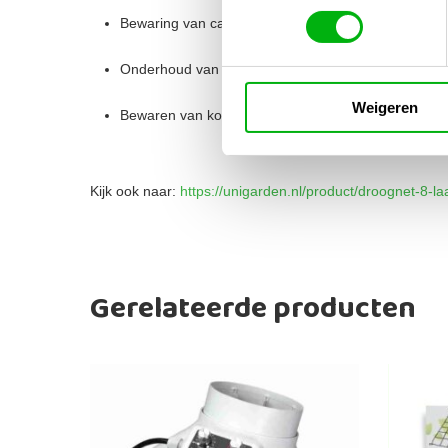
Bewaring van cannabis, hennep of CBD-producten
Onderhoud van sigaren in humidors
Weigeren
Bewaren van kostbare specerijen, thee of tabak
Kijk ook naar:
https://unigarden.nl/product/droognet-8-l
Gerelateerde producten