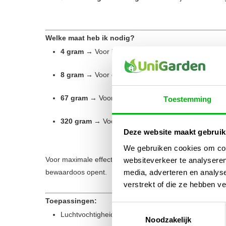
Welke maat heb ik nodig?
4 gram
→ Voor kleine potjes (tot ±15 gram inhoud)
8 gram
→ Voor opslag tot ±28 gram (1 oz) kruiden
67 gram
→ Voor bewaardozen of voorraadpotten to
Toestemming
320 gram
→ Voor grote opslagbakken, humidorboxen
Deze website maakt gebruik
We gebruiken cookies om cont
Voor maximale effectiviteit: gebruik meerdere packs bij 
websiteverkeer te analyseren
media, adverteren en analys
bewaardoos opent.
verstrekt of die ze hebben v
Toepassingen:
Toestemmingsselectie
Luchtvochtigheidsregeling in kruidenpotten of stas
Noodzakelijk