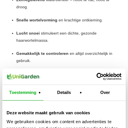
droog.
Snelle wortelvorming
en krachtige ontkieming.
Lucht snoei
stimuleert een dichte, gezonde
haarwortelmassa.
Gemakkelijk te controleren
en altijd overzichtelijk in
gebruik.
Organisch & duurzaam
, volledig gemaakt van
natuurlijke materialen.
Toestemming
Details
Over
Geschikt voor stekken én zaad
, voor elke groeifase.
Geleidelijke drogere teelt
mogelijk, ideaal voor een
Deze website maakt gebruik van cookies
sterke plantstructuur.
We gebruiken cookies om content en advertenties te