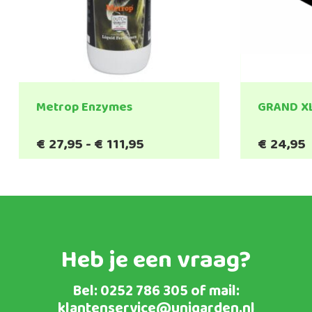
Metrop Enzymes
GRAND X
Prijsklasse:
€
27,95
-
€
111,95
€
24,95
€27,95
tot
€111,95
Heb je een vraag?
Bel:
0252 786 305
of mail:
klantenservice@unigarden.nl