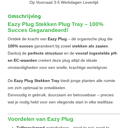
Op Voorraad 3-5 Werkdagen Levertijd
Omschrijving
Eazy Plug Stekken Plug Tray – 100%
Succes Gegarandeerd!
Ontdek de kracht van
Eazy Plug
– dé organische plug die
100% succes
garandeert bij zowel
stekken als zaaien
.
Dankzij de
perfecte structuur
en de
vooraf ingestelde pH-
en EC-waarden
creëert deze plug altijd de ideale
omstandigheden voor een snelle, krachtige wortelgroei.
De
Eazy Plug Stekken Tray
biedt jonge planten alle ruimte
om zich optimaal te ontwikkelen.
Eenvoudig in gebruik, duurzaam en betrouwbaar – precies
wat je nodig hebt voor een vliegende start in elke teeltfase.
Voordelen van Eazy Plug
Zelfregulerend
waterbeheer – nooit te nat, nooit te