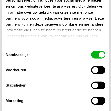
personaliseren, om functies voor social media te bieden
en om ons websiteverkeer te analyseren. Ook delen we
Eazy Plug – De natuurlijke start voor sterke, gezonde
informatie over uw gebruik van onze site met onze
planten.
partners voor social media, adverteren en analyse. Deze
Plug in. Grow strong.
partners kunnen deze gegevens combineren met andere
informatie die u aan ze heeft verstrekt of die ze hebben
Kijk ook naar:
https://unigarden.nl/product-
verzameld op basis van uw gebruik van hun services.
category/vijverirrigatie/ph-ec-meters/
Extra productinformatie
Toestemmingsselectie
Noodzakelijk
Gewicht
N/B
Voorkeuren
Afmetingen
N/B
Statistieken
Merk
Marketing
Eazy Plug
Inhoud