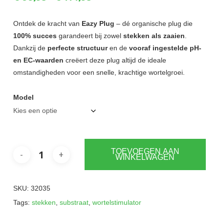
€99,95
tot
Ontdek de kracht van
Eazy Plug
– dé organische plug die
100% succes
garandeert bij zowel
stekken als zaaien
.
€114,95
Dankzij de
perfecte structuur
en de
vooraf ingestelde pH-
en EC-waarden
creëert deze plug altijd de ideale
omstandigheden voor een snelle, krachtige wortelgroei.
Model
TOEVOEGEN AAN
WINKELWAGEN
SKU:
32035
Tags:
stekken
,
substraat
,
wortelstimulator