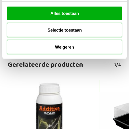
10 trays
,
6 trays
Alles toestaan
Model
CT104 – 104 plugs
,
CT104C – 104 plugs
,
CT150 – 150
Selectie toestaan
plugs
,
CT77 – 77 plugs
Weigeren
Gerelateerde producten
1/4