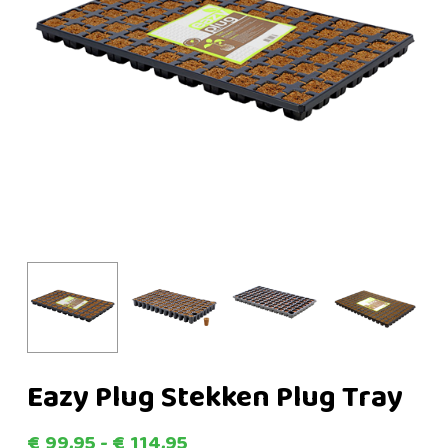
Eazy Plug Stekken Plug Tray
Prijsklasse:
€
99,95
-
€
114,95