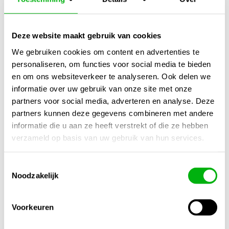
Kortom:
Met
Ferro Osmose Coco Groei A&B 5L
geef je je planten
Deze website maakt gebruik van cookies
een krachtige start, ook bij het gebruik van zacht of
We gebruiken cookies om content en advertenties te
osmosewater.
personaliseren, om functies voor social media te bieden
Het resultaat:
sterkere wortels, stevigere planten en een
en om ons websiteverkeer te analyseren. Ook delen we
gezonde, snelle groei
op elk kokossubstraat.
informatie over uw gebruik van onze site met onze
partners voor social media, adverteren en analyse. Deze
Kijk ook naar:
https://unigarden.nl/product-
partners kunnen deze gegevens combineren met andere
category/vijverirrigatie/ph-ec-meters/
informatie die u aan ze heeft verstrekt of die ze hebben
verzameld op basis van uw gebruik van hun services.
Extra productinformatie
Toestemmingsselectie
Gewicht
Noodzakelijk
12,00 kg
Afmetingen
Voorkeuren
40 × 20 × 25 cm