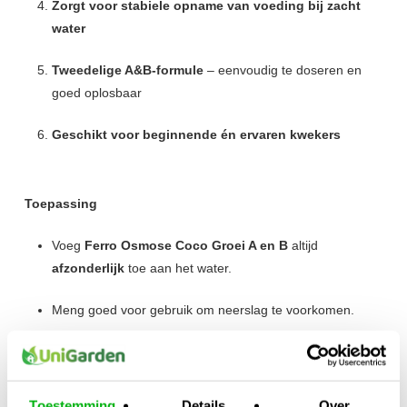
Zorgt voor stabiele opname van voeding bij zacht
water
Tweedelige A&B-formule
– eenvoudig te doseren en
goed oplosbaar
Geschikt voor beginnende én ervaren kwekers
Toepassing
Voeg
Ferro Osmose Coco Groei A en B
altijd
afzonderlijk
toe aan het water.
Meng goed voor gebruik om neerslag te voorkomen.
Volg het
Ferro-voedingsschema voor de groeifase
met osmosewater
.
Toestemming
Details
Over