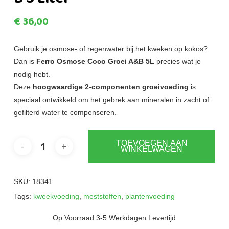
€
36,00
Gebruik je osmose- of regenwater bij het kweken op kokos?
Dan is
Ferro Osmose Coco Groei A&B 5L
precies wat je
nodig hebt.
Deze
hoogwaardige 2-componenten groeivoeding
is
speciaal ontwikkeld om het gebrek aan mineralen in zacht of
gefilterd water te compenseren.
TOEVOEGEN AAN
WINKELWAGEN
SKU:
18341
Tags:
kweekvoeding
,
meststoffen
,
plantenvoeding
Op Voorraad 3-5 Werkdagen Levertijd