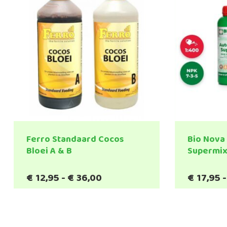
Ferro Standaard Cocos
Bio Nova
Bloei A & B
Supermi
Prijsklasse:
€
12,95
-
€
36,00
€
17,95
-
€12,95
tot
€36,00