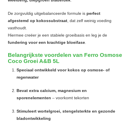
weelderig, diepgroen bladerdek
.
De zorgvuldig uitgebalanceerde formule is
perfect
afgestemd op kokossubstraat
, dat zelf weinig voeding
vasthoudt.
Hiermee creëer je een stabiele groeibasis en leg je de
fundering voor een krachtige bloeifase
.
Belangrijkste voordelen van Ferro Osmose
Coco Groei A&B 5L
Speciaal ontwikkeld voor kokos op osmose- of
regenwater
Bevat extra calcium, magnesium en
sporenelementen
– voorkomt tekorten
Stimuleert wortelgroei, stengelsterkte en gezonde
bladontwikkeling