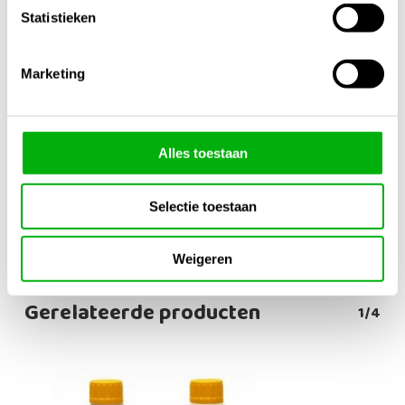
Merk
Statistieken
Ferro
Inhoud
Marketing
5 Liter
Gewicht
10.00 Kg.
Alles toestaan
Meng Verhouding
Selectie toestaan
10-40ml/ 10 Liter
Weigeren
Gerelateerde producten
1/4