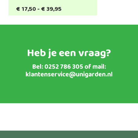
Prijsklasse:
€
17,50
-
€
39,95
€17,50
tot
€39,95
Heb je een vraag?
Bel:
0252 786 305
of mail:
klantenservice@unigarden.nl