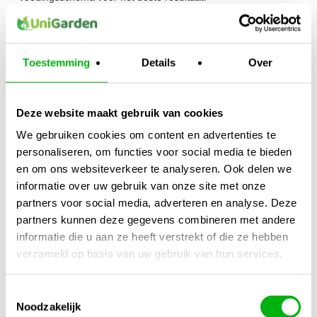
Kijk ook naar:
https://unigarden.nl/product-
category/vijverirrigatie/ph-ec-meters/
Toestemming
Details
Over
Extra productinformatie
Deze website maakt gebruik van cookies
Gewicht
6,00 kg
We gebruiken cookies om content en advertenties te
personaliseren, om functies voor social media te bieden
Afmetingen
en om ons websiteverkeer te analyseren. Ook delen we
20 × 15 × 25 cm
informatie over uw gebruik van onze site met onze
partners voor social media, adverteren en analyse. Deze
Merk
partners kunnen deze gegevens combineren met andere
Hortifit
informatie die u aan ze heeft verstrekt of die ze hebben
Inhoud
verzameld op basis van uw gebruik van hun services.
5 Liter
Toestemmingsselectie
Meng Verhouding
Noodzakelijk
1-2ml / 1 Liter