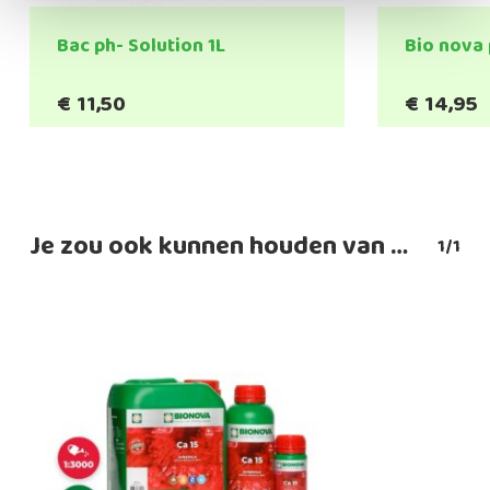
Bac ph- Solution 1L
Bio nova 
€
11,50
€
14,95
Je zou ook kunnen houden van …
1/1