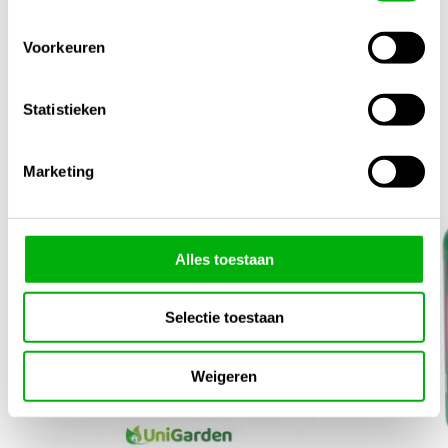
Voorkeuren
Gerelateerde producten
Statistieken
1/4
Marketing
Alles toestaan
Selectie toestaan
Weigeren