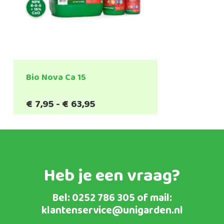
Bio Nova Ca 15
Prijsklasse:
€
7,95
-
€
63,95
€7,95
tot
€63,95
Heb je een vraag?
Bel:
0252 786 305
of mail:
klantenservice@unigarden.nl