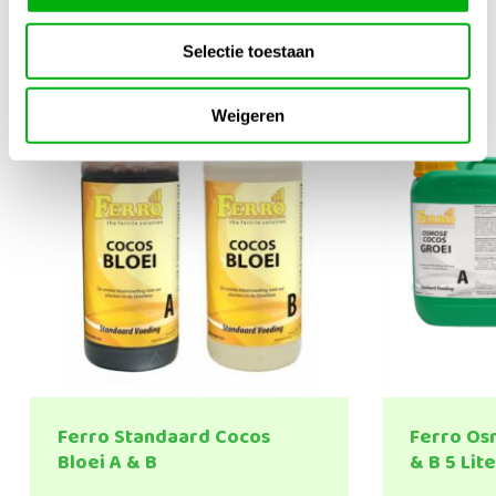
Gerelateerde producten
1/4
Selectie toestaan
Weigeren
Ferro Standaard Cocos
Ferro Os
Bloei A & B
& B 5 Lit