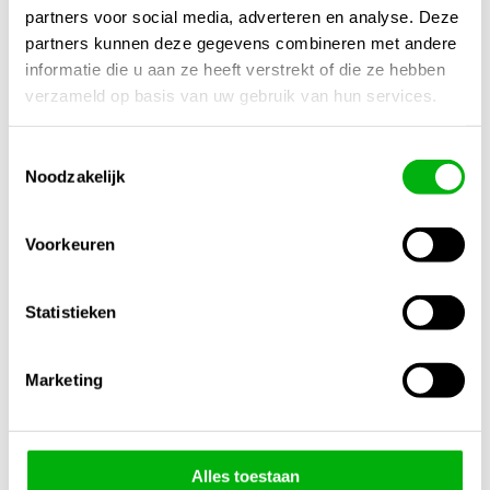
Extra productinformatie
partners voor social media, adverteren en analyse. Deze
partners kunnen deze gegevens combineren met andere
informatie die u aan ze heeft verstrekt of die ze hebben
Gewicht
verzameld op basis van uw gebruik van hun services.
N/B
Afmetingen
Toestemmingsselectie
N/B
Noodzakelijk
Merk
Hy-Pro
Voorkeuren
Inhoud
3 st.
Statistieken
Substraat Soort
Marketing
Aarde
,
Hydro
Alles toestaan