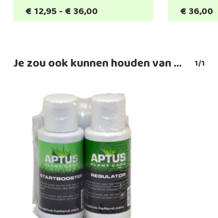
Prijsklasse:
€
12,95
-
€
36,00
€
36,00
€12,95
tot
€36,00
Je zou ook kunnen houden van …
1/1