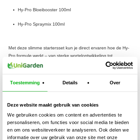
Hy-Pro Bloeibooster 100ml
Hy-Pro Spraymix 100ml
Met deze slimme startersset kun je direct ervaren hoe de Hy-
Pro formule werkt – van sterke wortelontwikkeling tot
krachtige bloei.
Toepassing:
Toestemming
Details
Over
Gebruik volgens het Hy-Pro voedingsschema voor jouw
teeltsysteem.
Perfect voor wie op een eenvoudige en effectieve manier
Deze website maakt gebruik van cookies
kennis wil maken met het Hy-Pro assortiment.
We gebruiken cookies om content en advertenties te
personaliseren, om functies voor social media te bieden
Kijk ook naar:
https://unigarden.nl/product-
en om ons websiteverkeer te analyseren. Ook delen we
category/vijverirrigatie/ph-ec-meters/
informatie over uw gebruik van onze site met onze