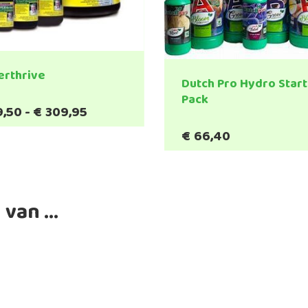
erthrive
Dutch Pro Hydro Star
Pack
Prijsklasse:
9,50
-
€
309,95
Dit
€19,50
product
€
66,40
tot
heeft
€309,95
meerdere
variaties.
Deze
 van …
optie
kan
gekozen
worden
op
de