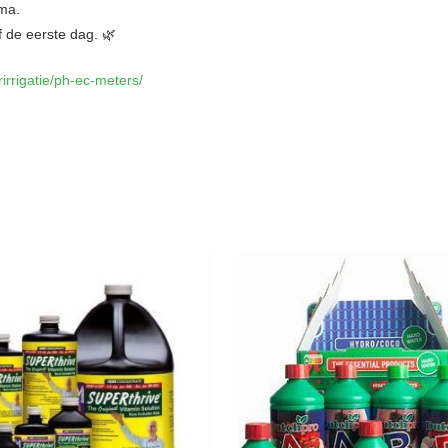
ma.
f de eerste dag. 🌿
rirrigatie/ph-ec-meters/