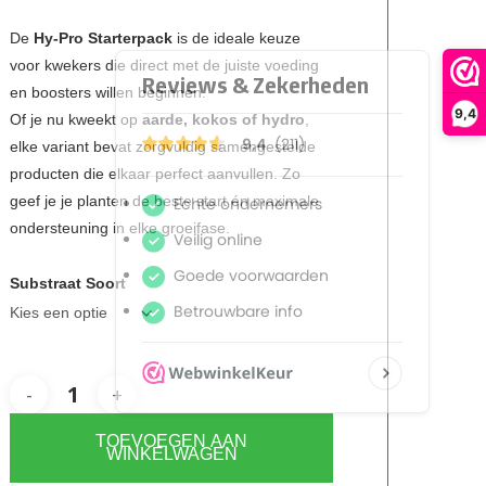
€34,95
tot
De
Hy-Pro Starterpack
is de ideale keuze
voor kwekers die direct met de juiste voeding
€43,50
en boosters willen beginnen.
9,4
Of je nu kweekt op
aarde, kokos of hydro
,
elke variant bevat zorgvuldig samengestelde
producten die elkaar perfect aanvullen. Zo
geef je je planten de beste start én maximale
ondersteuning in elke groeifase.
Substraat Soort
TOEVOEGEN AAN
WINKELWAGEN