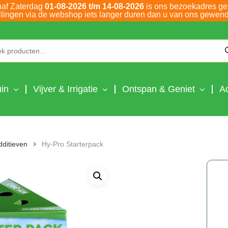
naf Zaterdag
01-08-2026 t/m 14-08-2026
is ons bezoekadres ge
llingen via de webshop iets langer duren dan u van ons gewend
Zoeken naar:
in
Vijver & Irrigatie
Ontspan & Geniet
A
dditieven
Hy-Pro Starterpack