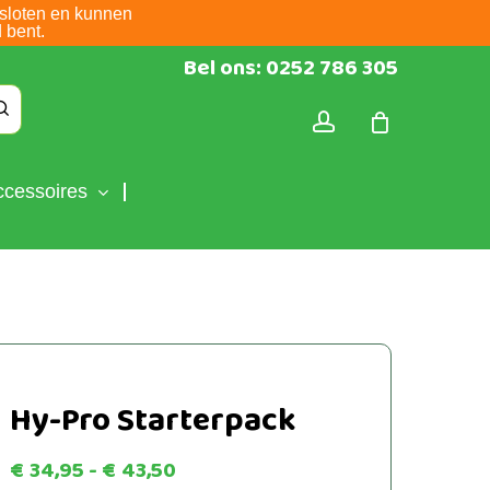
sloten en kunnen
 bent.
Bel ons: 0252 786 305
account
ccessoires
Hy-Pro Starterpack
Prijsklasse:
€
34,95
-
€
43,50