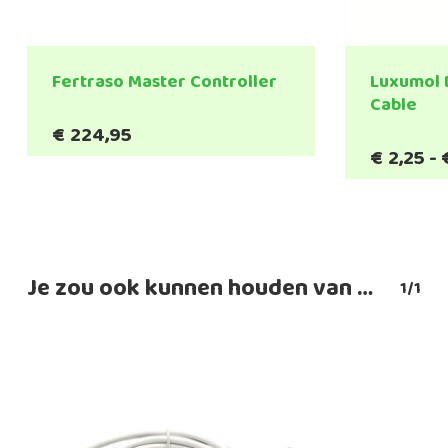
Fertraso Master Controller
Luxumol D
Cable
€
224,95
€
2,25
-
Je zou ook kunnen houden van …
1/1