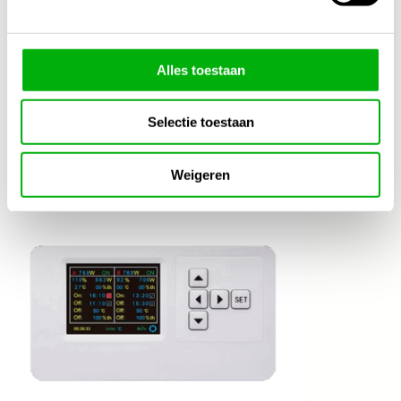
Lengte
1 Meter
Alles toestaan
Selectie toestaan
Gerelateerde producten
1/4
Weigeren