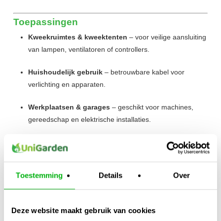
Toepassingen
Kweekruimtes & kweektenten
– voor veilige aansluiting
van lampen, ventilatoren of controllers.
Huishoudelijk gebruik
– betrouwbare kabel voor
verlichting en apparaten.
Werkplaatsen & garages
– geschikt voor machines,
gereedschap en elektrische installaties.
Projecten & doe-het-zelf
– altijd de juiste lengte, ideaal
voor maatwerk.
Toestemming
Details
Over
Kortom:
De Kabel 3×2,5mm² per meter is de
praktische en
veilige oplossing
voor het aansluiten van al je elektrische
Deze website maakt gebruik van cookies