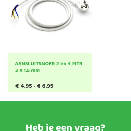
AANSLUITSNOER 2 en 4 MTR
3 X 1.5 mm
Prijsklasse:
€
4,95
-
€
6,95
€4,95
tot
€6,95
Heb je een vraag?