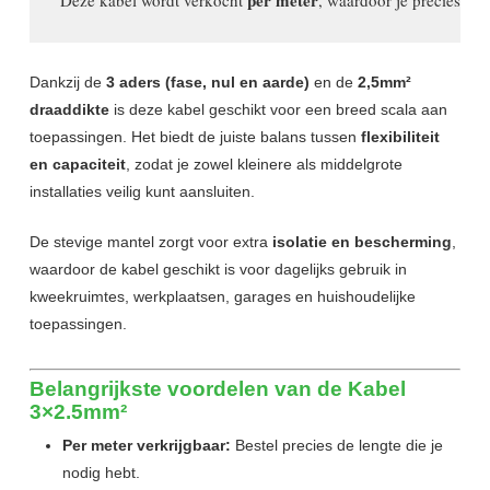
per meter
 Deze kabel wordt verkocht 
, waardoor je precies de l
Dankzij de
3 aders (fase, nul en aarde)
en de
2,5mm²
draaddikte
is deze kabel geschikt voor een breed scala aan
toepassingen. Het biedt de juiste balans tussen
flexibiliteit
en capaciteit
, zodat je zowel kleinere als middelgrote
installaties veilig kunt aansluiten.
De stevige mantel zorgt voor extra
isolatie en bescherming
,
waardoor de kabel geschikt is voor dagelijks gebruik in
kweekruimtes, werkplaatsen, garages en huishoudelijke
toepassingen.
Belangrijkste voordelen van de Kabel
3×2.5mm²
Per meter verkrijgbaar:
Bestel precies de lengte die je
nodig hebt.