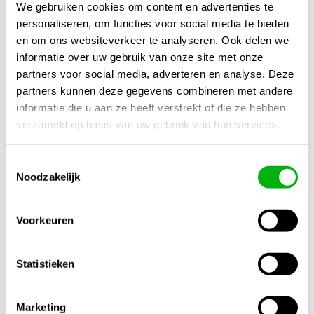
apparaten.
We gebruiken cookies om content en advertenties te
Tip:
Meet je installatie goed op en bestel wat extra lengte
personaliseren, om functies voor social media te bieden
voor een
flexibele montage zonder tekort
.
en om ons websiteverkeer te analyseren. Ook delen we
Bestel vandaag nog
en profiteer van een
betrouwbare
informatie over uw gebruik van onze site met onze
kabel op maat
voor jouw project!
partners voor social media, adverteren en analyse. Deze
partners kunnen deze gegevens combineren met andere
Kijk ook naar:
https://unigarden.nl/product-
informatie die u aan ze heeft verstrekt of die ze hebben
category/huis/verlichting/
verzameld op basis van uw gebruik van hun services.
Extra productinformatie
Toestemmingsselectie
Noodzakelijk
Gewicht
0,40 kg
Voorkeuren
Afmetingen
10 × 10 × 10 cm
Statistieken
Merk
Fertraso
Marketing