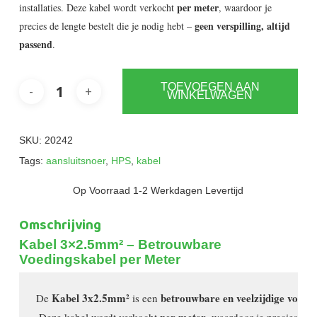
per meter
installaties. Deze kabel wordt verkocht
, waardoor je
geen verspilling, altijd
precies de lengte bestelt die je nodig hebt –
passend
.
TOEVOEGEN AAN
WINKELWAGEN
SKU:
20242
Tags:
aansluitsnoer
,
HPS
,
kabel
Op Voorraad 1-2 Werkdagen Levertijd
Omschrijving
Kabel 3×2.5mm² – Betrouwbare
Voedingskabel per Meter
 Kabel 3x2.5mm² 
betrouwbare en veelzijdige voedi
De
is een 