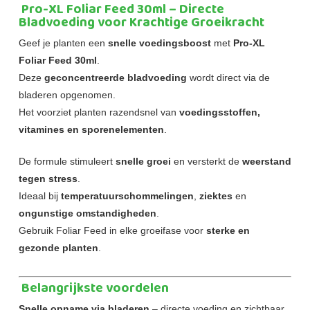
Pro-XL Foliar Feed 30ml – Directe
Bladvoeding voor Krachtige Groeikracht
Geef je planten een
snelle voedingsboost
met
Pro-XL
Foliar Feed 30ml
.
Deze
geconcentreerde bladvoeding
wordt direct via de
bladeren opgenomen.
Het voorziet planten razendsnel van
voedingsstoffen,
vitamines en sporenelementen
.
De formule stimuleert
snelle groei
en versterkt de
weerstand
tegen stress
.
Ideaal bij
temperatuurschommelingen
,
ziektes
en
ongunstige omstandigheden
.
Gebruik Foliar Feed in elke groeifase voor
sterke en
gezonde planten
.
Belangrijkste voordelen
Snelle opname via bladeren
– directe voeding en zichtbaar