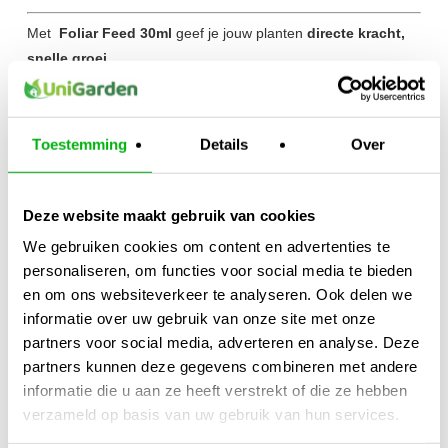
Met
Foliar Feed 30ml
geef je jouw planten
directe kracht,
snelle groei
en
betere weerstand
– de perfecte ondersteuning voor een
gezonde teelt.
Toestemming
Details
Over
Kijk ook naar:
https://unigarden.nl/product-
category/vijverirrigatie/ph-ec-meters/
Deze website maakt gebruik van cookies
Extra productinformatie
We gebruiken cookies om content en advertenties te
personaliseren, om functies voor social media te bieden
Gewicht
en om ons websiteverkeer te analyseren. Ook delen we
0,25 kg
informatie over uw gebruik van onze site met onze
Afmetingen
partners voor social media, adverteren en analyse. Deze
10 × 5 × 10 cm
partners kunnen deze gegevens combineren met andere
informatie die u aan ze heeft verstrekt of die ze hebben
Merk
verzameld op basis van uw gebruik van hun services.
Pro-XL