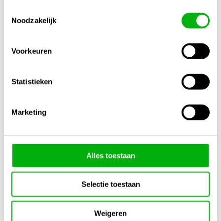
Inhoud
Toestemmingsselectie
Noodzakelijk
30ml
Meng Verhouding
Voorkeuren
6ml / 1 Liter
Statistieken
Gerelateerde producten
1/4
Marketing
Alles toestaan
Selectie toestaan
Weigeren