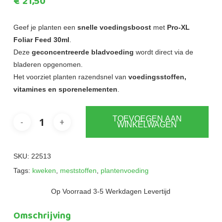
€
21,50
Geef je planten een
snelle voedingsboost
met
Pro-XL
Foliar Feed 30ml
.
Deze
geconcentreerde bladvoeding
wordt direct via de
bladeren opgenomen.
Het voorziet planten razendsnel van
voedingsstoffen,
vitamines en sporenelementen
.
TOEVOEGEN AAN
WINKELWAGEN
SKU:
22513
Tags:
kweken
,
meststoffen
,
plantenvoeding
Op Voorraad 3-5 Werkdagen Levertijd
Omschrijving