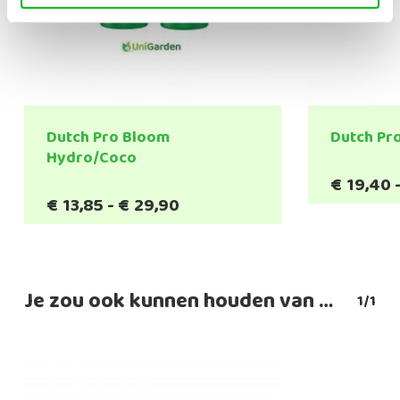
Dutch Pro Bloom
Dutch Pr
Hydro/Coco
€
19,40
Prijsklasse:
€
13,85
-
€
29,90
€13,85
tot
€29,90
Je zou ook kunnen houden van …
1/1