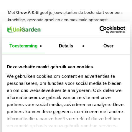
Met
Grow A & B
geef je jouw planten de beste start voor een
krachtige, gezonde groei en een maximale opbrengst.
Kijk ook naar:
https://unigarden.nl/product-
category/vijverirrigatie/ph-ec-meters/
Toestemming
Details
Over
Extra productinformatie
Deze website maakt gebruik van cookies
Gewicht
We gebruiken cookies om content en advertenties te
12,00 kg
personaliseren, om functies voor social media te bieden
Afmetingen
en om ons websiteverkeer te analyseren. Ook delen we
20 × 40 × 25 cm
informatie over uw gebruik van onze site met onze
partners voor social media, adverteren en analyse. Deze
Merk
partners kunnen deze gegevens combineren met andere
Pro-XL
informatie die u aan ze heeft verstrekt of die ze hebben
Inhoud
verzameld op basis van uw gebruik van hun services.