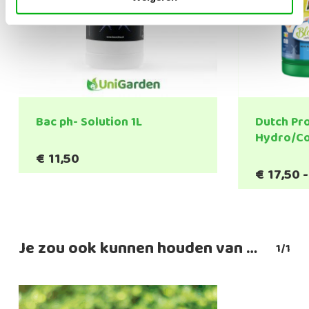
Bac ph- Solution 1L
Dutch Pr
Hydro/C
€
11,50
€
17,50
-
Je zou ook kunnen houden van …
1/1