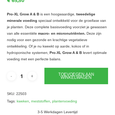
€
65,50
Pro-XL Grow A & B
is een hoogwaardige,
tweedelige
minerale voeding
speciaal ontwikkeld voor de groeifase van
je planten. Deze complete basisvoeding voorziet je gewassen
van alle essentiële
macro- en micronutriënten.
Deze zijn
nodig voor een gezonde en krachtige vegetatieve
ontwikkeling. Of je nu kweekt op aarde, kokos of in
hydroponische systemen,
Pro-XL Grow A & B
levert optimale
voeding met een perfecte balans.
TOEVOEGEN AAN
WINKELWAGEN
SKU:
22503
Tags:
kweken
,
meststoffen
,
plantenvoeding
3-5 Werkdagen Levertijd