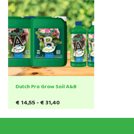
Dutch Pro Grow Soil A&B
Prijsklasse:
€
14,55
-
€
31,40
€14,55
tot
€31,40