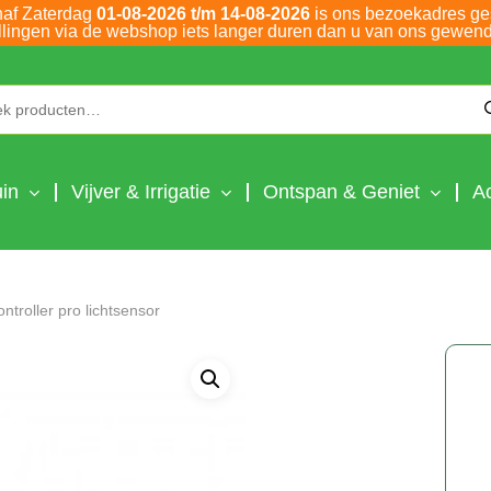
naf Zaterdag
01-08-2026 t/m 14-08-2026
is ons bezoekadres ge
llingen via de webshop iets langer duren dan u van ons gewend
Zoeken naar:
in
Vijver & Irrigatie
Ontspan & Geniet
A
roller pro lichtsensor