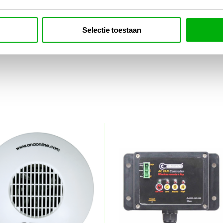
 controlesysteem, zorg je voor een perfect
n je installatie.
Selectie toestaan
ontroller-pro-mk2/