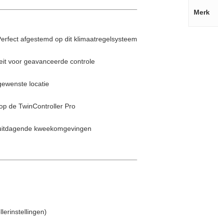
Merk
erfect afgestemd op dit klimaatregelsysteem
teit voor geavanceerde controle
gewenste locatie
 op de TwinController Pro
 uitdagende kweekomgevingen
lerinstellingen)