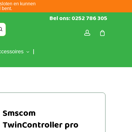
sloten en kunnen
 bent.
Bel ons: 0252 786 305
account
ccessoires
Smscom
TwinController pro