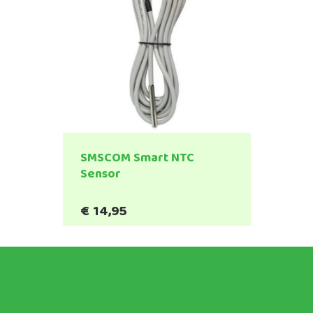
SMSCOM Smart NTC
Sensor
€
14,95