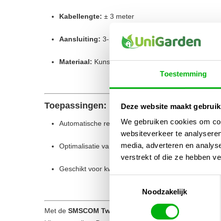
Kabellengte:
± 3 meter
Aansluiting:
3-pins connector, direct geschikt voor
Materiaal:
Kunststof behuizing, spatwaterdicht
Toestemming
Toepassingen:
Deze website maakt gebruik
We gebruiken cookies om cont
Automatische regeling van verlichting op basis van li
websiteverkeer te analyseren
media, adverteren en analys
Optimalisatie van groeiverlichting en energiebespar
verstrekt of die ze hebben v
Geschikt voor kweekruimtes, kweektenten en profess
Toestemmingsselectie
Noodzakelijk
Met de
SMSCOM TwinController Pro Lichtsensor
voeg