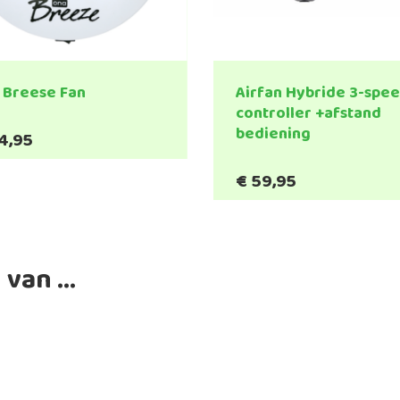
 Breese Fan
Airfan Hybride 3-spe
controller +afstand
bediening
4,95
€
59,95
 van …