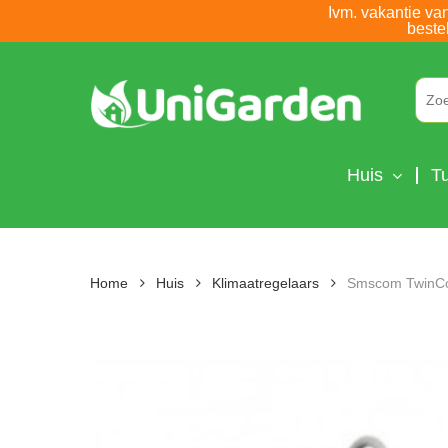
Skip
Ivm. vakantie va
beste
to
main
content
Huis
Tu
Home
Huis
Klimaatregelaars
Smscom TwinCont