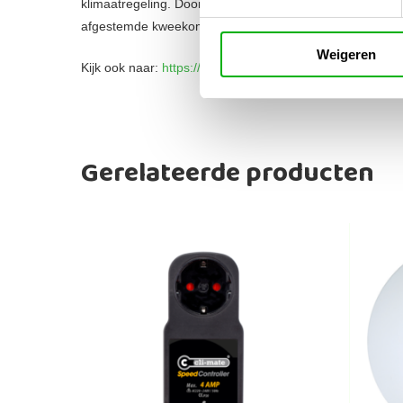
klimaatregeling. Door het lichtniveau mee te nemen in je
afgestemde kweekomgeving en verhoog je de efficiëntie va
Weigeren
Kijk ook naar:
https://unigarden.nl/product/smscom-twinc
Gerelateerde producten