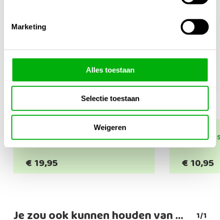
Marketing
Alles toestaan
Selectie toestaan
Weigeren
Solinger Ikebana schaar
Eèn oog 
€
19,95
€
10,95
Je zou ook kunnen houden van …
1/1