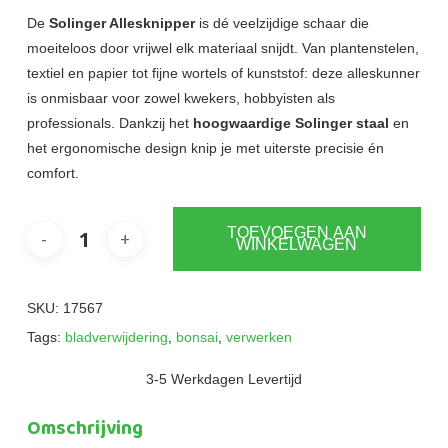
De
Solinger Allesknipper
is dé veelzijdige schaar die
moeiteloos door vrijwel elk materiaal snijdt. Van plantenstelen,
textiel en papier tot fijne wortels of kunststof: deze alleskunner
is onmisbaar voor zowel kwekers, hobbyisten als
professionals. Dankzij het
hoogwaardige Solinger staal
en
het ergonomische design knip je met uiterste precisie én
comfort.
TOEVOEGEN AAN
WINKELWAGEN
SKU:
17567
Tags:
bladverwijdering
,
bonsai
,
verwerken
3-5 Werkdagen Levertijd
Omschrijving