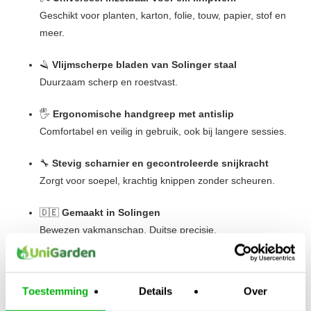
Geschikt voor planten, karton, folie, touw, papier, stof en
meer.
🪒
Vlijmscherpe bladen van Solinger staal
Duurzaam scherp en roestvast.
🖐️
Ergonomische handgreep met antislip
Comfortabel en veilig in gebruik, ook bij langere sessies.
🔧
Stevig scharnier en gecontroleerde snijkracht
Zorgt voor soepel, krachtig knippen zonder scheuren.
🇩🇪
Gemaakt in Solingen
Bewezen vakmanschap, Duitse precisie.
Kijk ook naar:
https://unigarden.nl/product-
Toestemming
Details
Over
category/accessoires/verwerking-en-bescherming/