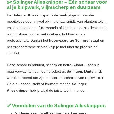
✂️
Solinger Allesknipper – Eén schaar voor
al je knipwerk, vlijmscherp en duurzaam
De
Solinger Allesknipper
is dé veelzijdige schaar die
moeiteloos door vrijwel elk materiaal snijdt. Van plantenstelen,
textiel en papier tot fijne wortels of kunststof: deze alleskunner
is onmisbaar voor zowel kwekers, hobbyisten als
professionals. Dankzij het
hoogwaardige Solinger staal
en
het ergonomische design knip je met uiterste precisie én
comfort.
Deze schaar is robuust, scherp en betrouwbaar – zoals je
mag verwachten van een product uit
Solingen, Duitsland
,
wereldberoemd om zijn messen en scharen van topkwaliteit.
Of je nu snoeit, stekt of knutselt: met de
Solinger
Allesknipper
heb je altijd de juiste tool in handen.
✅
Voordelen van de Solinger Allesknipper:
✂️
Universeel inzetbaar voor elk knipwerk