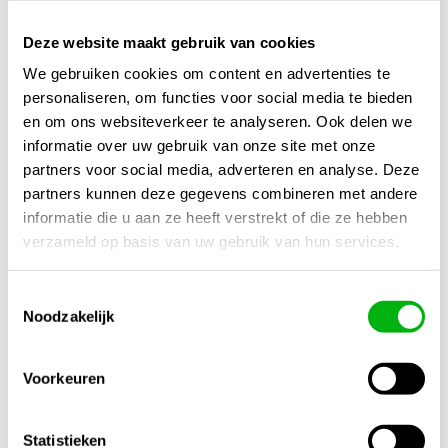
Extra productinformatie
Deze website maakt gebruik van cookies
We gebruiken cookies om content en advertenties te
Inhoud
personaliseren, om functies voor social media te bieden
1 st.
en om ons websiteverkeer te analyseren. Ook delen we
Merk
informatie over uw gebruik van onze site met onze
Solinger
partners voor social media, adverteren en analyse. Deze
partners kunnen deze gegevens combineren met andere
Gewicht
informatie die u aan ze heeft verstrekt of die ze hebben
250 gram
verzameld op basis van uw gebruik van hun services.
Toestemmingsselectie
Noodzakelijk
Gerelateerde producten
1/4
Voorkeuren
Statistieken